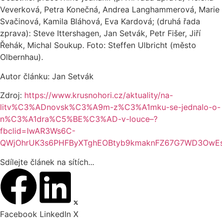
Veverková, Petra Konečná, Andrea Langhammerová, Marie
Svačinová, Kamila Bláhová, Eva Kardová; (druhá řada
zprava): Steve Ittershagen, Jan Setvák, Petr Fišer, Jiří
Řehák, Michal Soukup. Foto: Steffen Ulbricht (město
Olbernhau).
Autor článku: Jan Setvák
Zdroj:
https://www.krusnohori.cz/aktuality/na-
litv%C3%ADnovsk%C3%A9m-z%C3%A1mku-se-jednalo-o-
n%C3%A1dra%C5%BE%C3%AD-v-louce–?
fbclid=IwAR3Ws6C-
QWjOhrUK3s6PHFByXTghEOBtyb9kmaknFZ67G7WD3OwE
Sdílejte článek na sítích...
Facebook
LinkedIn
X