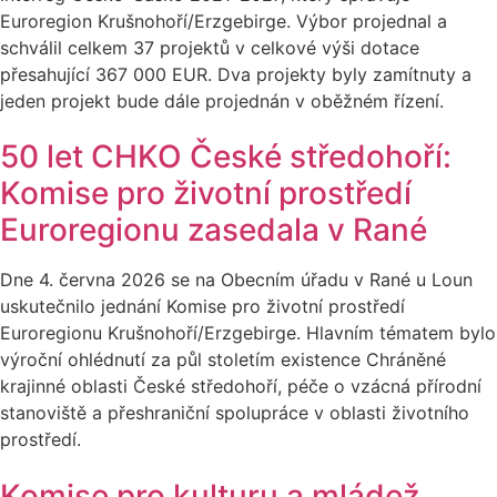
Euroregion Krušnohoří/Erzgebirge. Výbor projednal a
schválil celkem 37 projektů v celkové výši dotace
přesahující 367 000 EUR. Dva projekty byly zamítnuty a
jeden projekt bude dále projednán v oběžném řízení.
50 let CHKO České středohoří:
Komise pro životní prostředí
Euroregionu zasedala v Rané
Dne 4. června 2026 se na Obecním úřadu v Rané u Loun
uskutečnilo jednání Komise pro životní prostředí
Euroregionu Krušnohoří/Erzgebirge. Hlavním tématem bylo
výroční ohlédnutí za půl stoletím existence Chráněné
krajinné oblasti České středohoří, péče o vzácná přírodní
stanoviště a přeshraniční spolupráce v oblasti životního
prostředí.
Komise pro kulturu a mládež