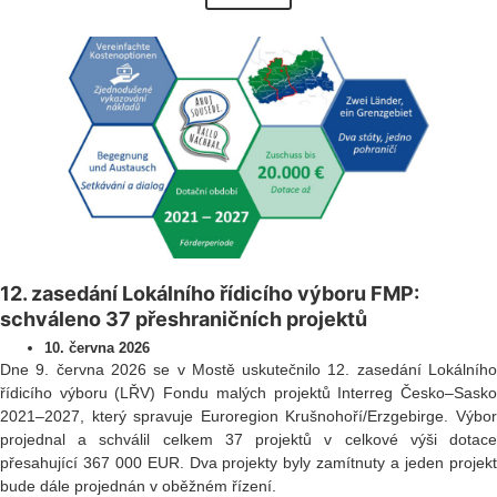
12. zasedání Lokálního řídicího výboru FMP:
schváleno 37 přeshraničních projektů
10. června 2026
Dne 9. června 2026 se v Mostě uskutečnilo 12. zasedání Lokálního
řídicího výboru (LŘV) Fondu malých projektů Interreg Česko–Sasko
2021–2027, který spravuje Euroregion Krušnohoří/Erzgebirge. Výbor
projednal a schválil celkem 37 projektů v celkové výši dotace
přesahující 367 000 EUR. Dva projekty byly zamítnuty a jeden projekt
bude dále projednán v oběžném řízení.