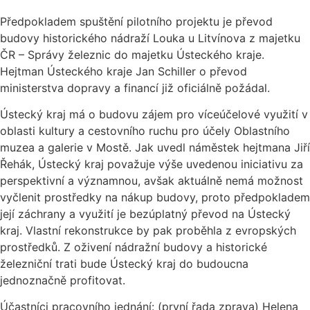
Předpokladem spuštění pilotního projektu je převod
budovy historického nádraží Louka u Litvínova z majetku
ČR – Správy železnic do majetku Ústeckého kraje.
Hejtman Ústeckého kraje Jan Schiller o převod
ministerstva dopravy a financí již oficiálně požádal.
Ústecký kraj má o budovu zájem pro víceúčelové využití v
oblasti kultury a cestovního ruchu pro účely Oblastního
muzea a galerie v Mostě. Jak uvedl náměstek hejtmana Jiří
Řehák, Ústecký kraj považuje výše uvedenou iniciativu za
perspektivní a významnou, avšak aktuálně nemá možnost
vyčlenit prostředky na nákup budovy, proto předpokladem
její záchrany a využití je bezúplatný převod na Ústecký
kraj. Vlastní rekonstrukce by pak proběhla z evropských
prostředků. Z oživení nádražní budovy a historické
železniční trati bude Ústecký kraj do budoucna
jednoznačně profitovat.
Účastníci pracovního jednání: (první řada zprava) Helena