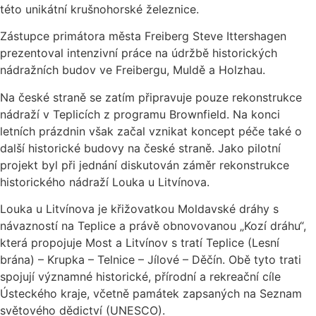
této unikátní krušnohorské železnice.
Zástupce primátora města Freiberg Steve Ittershagen
prezentoval intenzivní práce na údržbě historických
nádražních budov ve Freibergu, Muldě a Holzhau.
Na české straně se zatím připravuje pouze rekonstrukce
nádraží v Teplicích z programu Brownfield. Na konci
letních prázdnin však začal vznikat koncept péče také o
další historické budovy na české straně. Jako pilotní
projekt byl při jednání diskutován záměr rekonstrukce
historického nádraží Louka u Litvínova.
Louka u Litvínova je křižovatkou Moldavské dráhy s
návazností na Teplice a právě obnovovanou „Kozí dráhu“,
která propojuje Most a Litvínov s tratí Teplice (Lesní
brána) – Krupka – Telnice – Jílové – Děčín. Obě tyto trati
spojují významné historické, přírodní a rekreační cíle
Ústeckého kraje, včetně památek zapsaných na Seznam
světového dědictví (UNESCO).