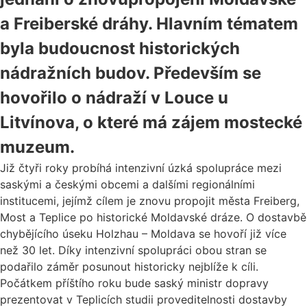
a Freiberské dráhy. Hlavním tématem
byla budoucnost historických
nádražních budov. Především se
hovořilo o nádraží v Louce u
Litvínova, o které má zájem mostecké
muzeum.
Již čtyři roky probíhá intenzivní úzká spolupráce mezi
saskými a českými obcemi a dalšími regionálními
institucemi, jejímž cílem je znovu propojit města Freiberg,
Most a Teplice po historické Moldavské dráze. O dostavbě
chybějícího úseku Holzhau – Moldava se hovoří již více
než 30 let. Díky intenzivní spolupráci obou stran se
podařilo záměr posunout historicky nejblíže k cíli.
Počátkem příštího roku bude saský ministr dopravy
prezentovat v Teplicích studii proveditelnosti dostavby