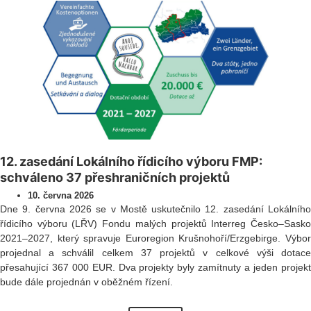
12. zasedání Lokálního řídicího výboru FMP:
schváleno 37 přeshraničních projektů
10. června 2026
Dne 9. června 2026 se v Mostě uskutečnilo 12. zasedání Lokálního
řídicího výboru (LŘV) Fondu malých projektů Interreg Česko–Sasko
2021–2027, který spravuje Euroregion Krušnohoří/Erzgebirge. Výbor
projednal a schválil celkem 37 projektů v celkové výši dotace
přesahující 367 000 EUR. Dva projekty byly zamítnuty a jeden projekt
bude dále projednán v oběžném řízení.