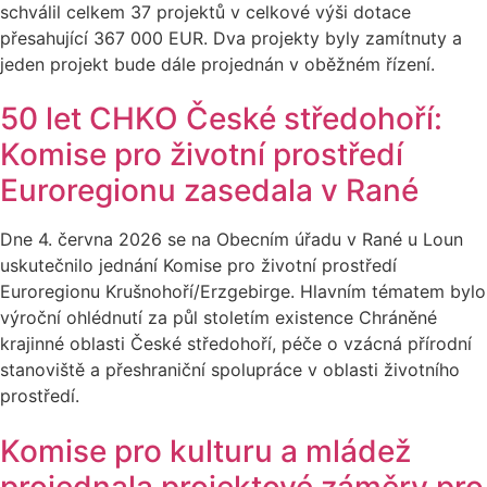
schválil celkem 37 projektů v celkové výši dotace
přesahující 367 000 EUR. Dva projekty byly zamítnuty a
jeden projekt bude dále projednán v oběžném řízení.
50 let CHKO České středohoří:
Komise pro životní prostředí
Euroregionu zasedala v Rané
Dne 4. června 2026 se na Obecním úřadu v Rané u Loun
uskutečnilo jednání Komise pro životní prostředí
Euroregionu Krušnohoří/Erzgebirge. Hlavním tématem bylo
výroční ohlédnutí za půl stoletím existence Chráněné
krajinné oblasti České středohoří, péče o vzácná přírodní
stanoviště a přeshraniční spolupráce v oblasti životního
prostředí.
Komise pro kulturu a mládež
projednala projektové záměry pro