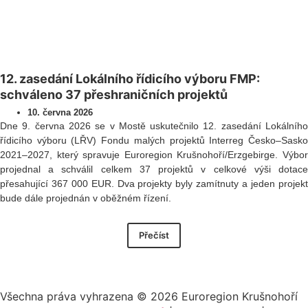
12. zasedání Lokálního řídicího výboru FMP:
schváleno 37 přeshraničních projektů
10. června 2026
Dne 9. června 2026 se v Mostě uskutečnilo 12. zasedání Lokálního
řídicího výboru (LŘV) Fondu malých projektů Interreg Česko–Sasko
2021–2027, který spravuje Euroregion Krušnohoří/Erzgebirge. Výbor
projednal a schválil celkem 37 projektů v celkové výši dotace
přesahující 367 000 EUR. Dva projekty byly zamítnuty a jeden projekt
bude dále projednán v oběžném řízení.
Přečíst
Všechna práva vyhrazena ©
2026
Euroregion Krušnohoří