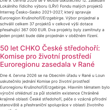
Dne 9. června 2026 se v Mostě uskutečnilo 12. zasedání
Lokálního řídicího výboru (LŘV) Fondu malých projektů
Interreg Česko–Sasko 2021–2027, který spravuje
Euroregion Krušnohoří/Erzgebirge. Výbor projednal a
schválil celkem 37 projektů v celkové výši dotace
přesahující 367 000 EUR. Dva projekty byly zamítnuty a
jeden projekt bude dále projednán v oběžném řízení.
50 let CHKO České středohoří:
Komise pro životní prostředí
Euroregionu zasedala v Rané
Dne 4. června 2026 se na Obecním úřadu v Rané u Loun
uskutečnilo jednání Komise pro životní prostředí
Euroregionu Krušnohoří/Erzgebirge. Hlavním tématem bylo
výroční ohlédnutí za půl stoletím existence Chráněné
krajinné oblasti České středohoří, péče o vzácná přírodní
stanoviště a přeshraniční spolupráce v oblasti životního