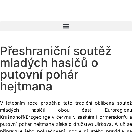
Přeshraniční soutěž
mladých hasičů o
putovní pohár
hejtmana
V letošním roce proběhla tato tradiční oblíbená soutěž
mladých hasičů obou částí Euroregionu
Krušnohoří/Erzgebirge v červnu v saském Hormersdorfu a
putovní pohár hejtmana získalo družstvo Jirkova. A už se
připravuje jeho pokračování, podle přijatého pravidla na