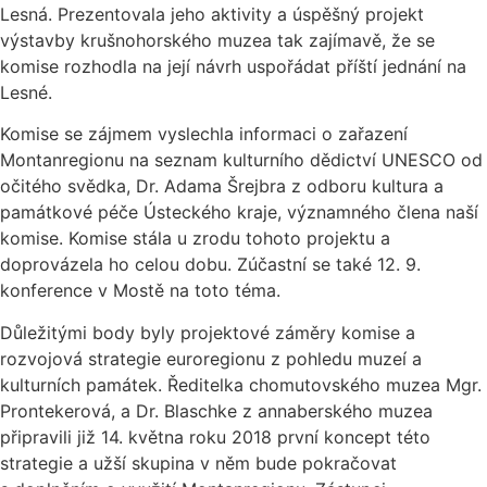
Lesná. Prezentovala jeho aktivity a úspěšný projekt
výstavby krušnohorského muzea tak zajímavě, že se
komise rozhodla na její návrh uspořádat příští jednání na
Lesné.
Komise se zájmem vyslechla informaci o zařazení
Montanregionu na seznam kulturního dědictví UNESCO od
očitého svědka, Dr. Adama Šrejbra z odboru kultura a
památkové péče Ústeckého kraje, významného člena naší
komise. Komise stála u zrodu tohoto projektu a
doprovázela ho celou dobu. Zúčastní se také 12. 9.
konference v Mostě na toto téma.
Důležitými body byly projektové záměry komise a
rozvojová strategie euroregionu z pohledu muzeí a
kulturních památek. Ředitelka chomutovského muzea Mgr.
Prontekerová, a Dr. Blaschke z annaberského muzea
připravili již 14. května roku 2018 první koncept této
strategie a užší skupina v něm bude pokračovat