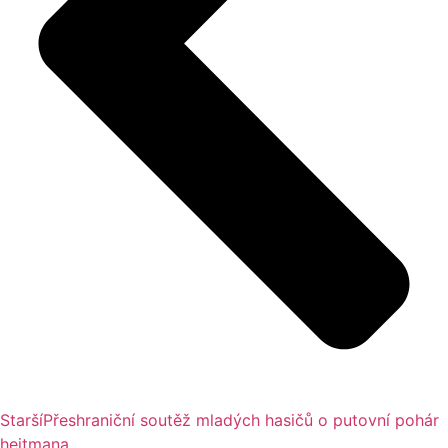
Starší
Přeshraniční soutěž mladých hasičů o putovní pohár
hejtmana