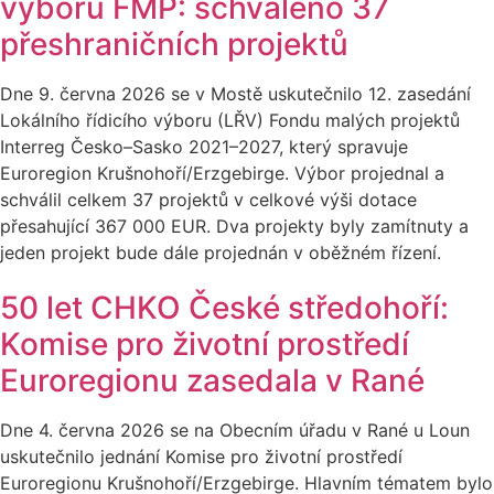
výboru FMP: schváleno 37
přeshraničních projektů
Dne 9. června 2026 se v Mostě uskutečnilo 12. zasedání
Lokálního řídicího výboru (LŘV) Fondu malých projektů
Interreg Česko–Sasko 2021–2027, který spravuje
Euroregion Krušnohoří/Erzgebirge. Výbor projednal a
schválil celkem 37 projektů v celkové výši dotace
přesahující 367 000 EUR. Dva projekty byly zamítnuty a
jeden projekt bude dále projednán v oběžném řízení.
50 let CHKO České středohoří:
Komise pro životní prostředí
Euroregionu zasedala v Rané
Dne 4. června 2026 se na Obecním úřadu v Rané u Loun
uskutečnilo jednání Komise pro životní prostředí
Euroregionu Krušnohoří/Erzgebirge. Hlavním tématem bylo