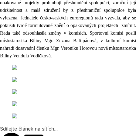
opakované projekty prohlubují přeshraniční spolupráci, zaručují její
udržitelnost a malá sdružení by z přeshraniční spolupráce byla
vyřazena. Jednatele česko-saských euroregionů rada vyzvala, aby se
pokusili tvrdě formulované znění o opakovaných projektech
zmírnit.
Rada také odsouhlasila změny v komisích. Sportovní komisi posílí
místostarostka Bíliny Mgr. Zuzana Bařtipánová, v kulturní komisi
nahradí dosavadní členku Mgr. Veroniku Horovou nová místostarostka
Bíliny Vendula Vodičková.
Sdílejte článek na sítích...