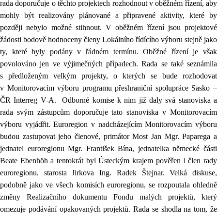
rada doporučuje o těchto projektech rozhodnout v oběžném řízení, aby
mohly být realizovány plánované a připravené aktivity, které by
později nebylo možné stihnout. V oběžném řízení jsou projektové
žádosti bodově hodnoceny členy Lokálního řídícího výboru stejně jako
ty, které byly podány v řádném termínu. Oběžné řízení je však
povolováno jen ve výjimečných případech. Rada se také seznámila
s předloženým velkým projekty, o kterých se bude rozhodovat
v Monitorovacím výboru programu přeshraniční spolupráce Sasko –
ČR Interreg V-A.
Odborné komise k nim již daly svá stanoviska 
rada svým zástupcům doporučuje tato stanoviska v Monitorovacím
výboru vyjádřit. Euroregion v nadcházejícím Monitorovacím výboru
budou zastupovat jeho členové, primátor Most Jan Mgr. Paparega a
jednatel euroregionu Mgr. František Bína, jednatelka německé části
Beate Ebenhöh a tentokrát byl Ústeckým krajem pověřen i člen rady
euroregionu, starosta Jirkova Ing. Radek Štejnar. Velká diskuse,
podobně jako ve všech komisích euroregionu, se rozpoutala ohledně
změny Realizačního dokumentu Fondu malých projektů, který
omezuje podávání opakovaných projektů. Rada se shodla na tom, že