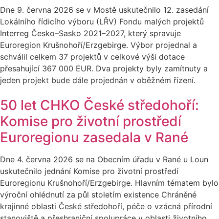
Dne 9. června 2026 se v Mostě uskutečnilo 12. zasedání
Lokálního řídicího výboru (LŘV) Fondu malých projektů
Interreg Česko–Sasko 2021–2027, který spravuje
Euroregion Krušnohoří/Erzgebirge. Výbor projednal a
schválil celkem 37 projektů v celkové výši dotace
přesahující 367 000 EUR. Dva projekty byly zamítnuty a
jeden projekt bude dále projednán v oběžném řízení.
50 let CHKO České středohoří:
Komise pro životní prostředí
Euroregionu zasedala v Rané
Dne 4. června 2026 se na Obecním úřadu v Rané u Loun
uskutečnilo jednání Komise pro životní prostředí
Euroregionu Krušnohoří/Erzgebirge. Hlavním tématem bylo
výroční ohlédnutí za půl stoletím existence Chráněné
krajinné oblasti České středohoří, péče o vzácná přírodní
stanoviště a přeshraniční spolupráce v oblasti životního