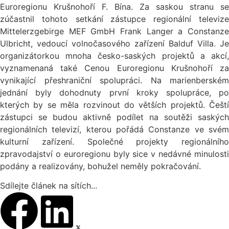
Euroregionu Krušnohoří F. Bína. Za saskou stranu se
zúčastnil tohoto setkání zástupce regionální televize
Mittelerzgebirge MEF GmbH Frank Langer a Constanze
Ulbricht, vedoucí volnočasového zařízení Balduf Villa. Je
organizátorkou mnoha česko-saských projektů a akcí,
vyznamenaná také Cenou Euroregionu Krušnohoří za
vynikající přeshraniční spolupráci. Na marienberském
jednání byly dohodnuty první kroky spolupráce, po
kterých by se měla rozvinout do větších projektů. Čeští
zástupci se budou aktivně podílet na soutěži saských
regionálních televizí, kterou pořádá Constanze ve svém
kulturní zařízení. Společné projekty regionálního
zpravodajství o euroregionu byly sice v nedávné minulosti
podány a realizovány, bohužel neměly pokračování.
Sdílejte článek na sítích...