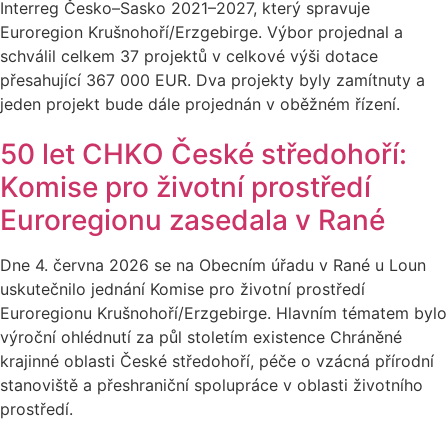
Interreg Česko–Sasko 2021–2027, který spravuje
Euroregion Krušnohoří/Erzgebirge. Výbor projednal a
schválil celkem 37 projektů v celkové výši dotace
přesahující 367 000 EUR. Dva projekty byly zamítnuty a
jeden projekt bude dále projednán v oběžném řízení.
50 let CHKO České středohoří:
Komise pro životní prostředí
Euroregionu zasedala v Rané
Dne 4. června 2026 se na Obecním úřadu v Rané u Loun
uskutečnilo jednání Komise pro životní prostředí
Euroregionu Krušnohoří/Erzgebirge. Hlavním tématem bylo
výroční ohlédnutí za půl stoletím existence Chráněné
krajinné oblasti České středohoří, péče o vzácná přírodní
stanoviště a přeshraniční spolupráce v oblasti životního
prostředí.