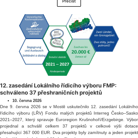
Přečíst
12. zasedání Lokálního řídicího výboru FMP:
schváleno 37 přeshraničních projektů
10. června 2026
Dne 9. června 2026 se v Mostě uskutečnilo 12. zasedání Lokálního
řídicího výboru (LŘV) Fondu malých projektů Interreg Česko–Sasko
2021–2027, který spravuje Euroregion Krušnohoří/Erzgebirge. Výbor
projednal a schválil celkem 37 projektů v celkové výši dotace
přesahující 367 000 EUR. Dva projekty byly zamítnuty a jeden projekt