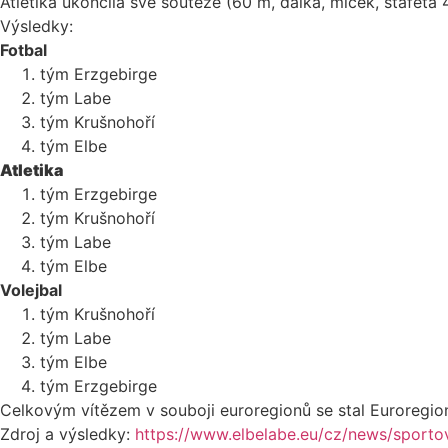
Atletika ukončila své soutěže (60 m, dálka, míček, štafeta
Výsledky:
Fotbal
tým Erzgebirge
tým Labe
tým Krušnohoří
tým Elbe
Atletika
tým Erzgebirge
tým Krušnohoří
tým Labe
tým Elbe
Volejbal
tým Krušnohoří
tým Labe
tým Elbe
tým Erzgebirge
Celkovým vítězem v souboji euroregionů se stal Euroregio
Zdroj a výsledky:
https://www.elbelabe.eu/cz/news/sport