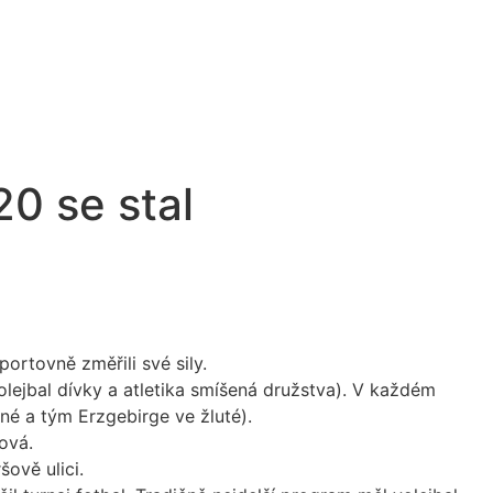
0 se stal
ortovně změřili své sily.
lejbal dívky a atletika smíšená družstva). V každém
né a tým Erzgebirge ve žluté).
ová.
šově ulici.