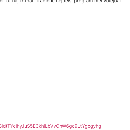
l turnaj fotbal. Tradičně nejdelší program měl volejbal.
OpeSldtTYcIhyJuS5E3khiLbVvOhW6gc9LtYgcgyhg