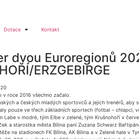
Dotace
Kontakt
r dvou Euroregionů 202
HOŘÍ/ERZGEBIRGE
020
to v roce 2016 všechno začalo.
saských a českých mladých sportovců a jejich trenérů, aby sp
 pouze ve třech základních sportech (fotbal – chlapci, vo
ým Labe v modré, tým Elbe v zelené, tým Krušnohoří v červe
ček a starostka města Bílina paní Zuzana Schwarz Bařtipán
ěže na stadionech FK Bílina, AK Bílina a v Zelené hale v Tyr