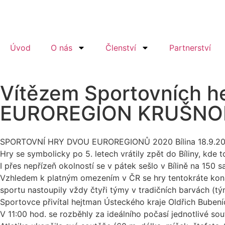
Úvod
O nás
Členství
Partnerství
Vítězem Sportovních he
EUROREGION KRUŠNO
SPORTOVNÍ HRY DVOU EUROREGIONŮ 2020 Bílina 18.9.2
Hry se symbolicky po 5. letech vrátily zpět do Bíliny, kde 
I přes nepřízeň okolností se v pátek sešlo v Bílině na 150 
Vzhledem k platným omezením v ČR se hry tentokráte konaly
sportu nastoupily vždy čtyři týmy v tradičních barvách (t
Sportovce přivítal hejtman Ústeckého kraje Oldřich Bubení
V 11:00 hod. se rozběhly za ideálního počasí jednotlivé sout