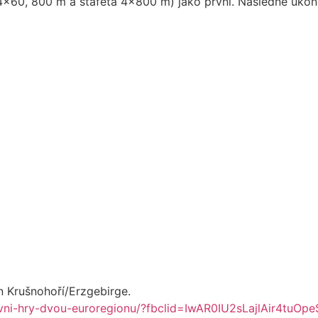
 4×60, 800 m a štafeta 4×800 m) jako první. Následně ukonči
n Krušnohoří/Erzgebirge.
ovni-hry-dvou-euroregionu/?fbclid=IwAR0IU2sLajlAir4tu