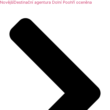
Novější
Destinační agentura Dolní Poohří oceněna