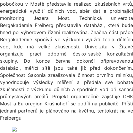
pobočkou v Mostě představila realizaci zkušebních vrtů,
energetické využití důlních vod, sběr dat a probíhající
monitoring Jezera Most. Technická univerzita
Bergakademie Freiberg představila databázi, která bude
hned po výběrovém řízení realizována. Značná část práce
Bergakademie spočívá ve výzkumu využití tepla důlních
vod, kde má velké zkušenosti. Univerzita v Žitavě
organizuje práci odborné česko-saské konzultační
skupiny. Do konce června dokončí připravovanou
databázi, měřící sítě jsou také již před dokončením.
Společnost Saxonia zrealizovala činnost prvního milníku,
vyhodnocuje výsledky měření a předala své bohaté
zkušenosti z výzkumu důlních a spodních vod při sanaci
průmyslových areálů. Projekt organizačně zajišťuje OHK
Most a Euroregion Krušnohoří se podílí na publicitě. Příští
jednání partnerů je plánováno na květnu, tentokrát na ve
Freibergu.