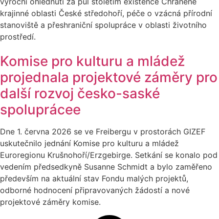
výroční ohlédnutí za půl stoletím existence Chráněné
krajinné oblasti České středohoří, péče o vzácná přírodní
stanoviště a přeshraniční spolupráce v oblasti životního
prostředí.
Komise pro kulturu a mládež
projednala projektové záměry pro
další rozvoj česko-saské
spoluprácee
Dne 1. června 2026 se ve Freibergu v prostorách GIZEF
uskutečnilo jednání Komise pro kulturu a mládež
Euroregionu Krušnohoří/Erzgebirge. Setkání se konalo pod
vedením předsedkyně Susanne Schmidt a bylo zaměřeno
především na aktuální stav Fondu malých projektů,
odborné hodnocení připravovaných žádostí a nové
projektové záměry komise.