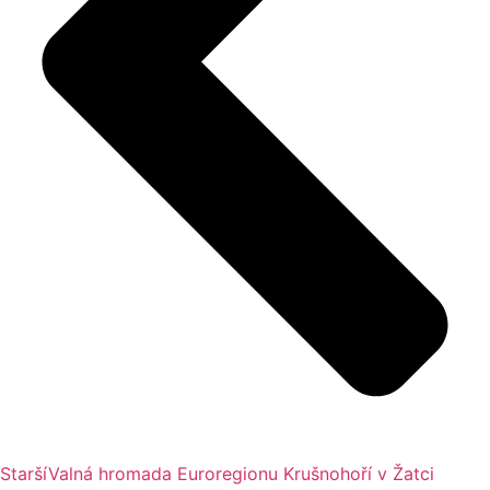
Starší
Valná hromada Euroregionu Krušnohoří v Žatci