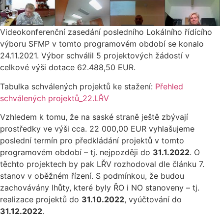
Videokonferenční zasedání posledního Lokálního řídícího
výboru SFMP v tomto programovém období se konalo
24.11.2021. Výbor schválil 5 projektových žádostí v
celkové výši dotace 62.488,50 EUR.
Tabulka schválených projektů ke stažení:
Přehled
schválených projektů_22.LŘV
Vzhledem k tomu, že na saské straně ještě zbývají
prostředky ve výši cca. 22 000,00 EUR vyhlašujeme
poslední termín pro předkládání projektů v tomto
programovém období – tj. nejpozději do
31.1.2022
. O
těchto projektech by pak LŘV rozhodoval dle článku 7.
stanov v oběžném řízení. S podmínkou, že budou
zachovávány lhůty, které byly ŘO i NO stanoveny – tj.
realizace projektů do
31.10.2022
, vyúčtování do
31.12.2022
.