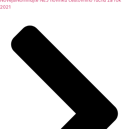
Novější
Nominujte NEJ novinku cestovního ruchu za rok
2021