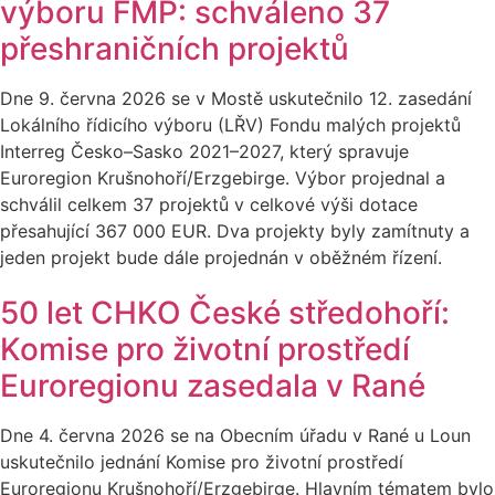
výboru FMP: schváleno 37
přeshraničních projektů
Dne 9. června 2026 se v Mostě uskutečnilo 12. zasedání
Lokálního řídicího výboru (LŘV) Fondu malých projektů
Interreg Česko–Sasko 2021–2027, který spravuje
Euroregion Krušnohoří/Erzgebirge. Výbor projednal a
schválil celkem 37 projektů v celkové výši dotace
přesahující 367 000 EUR. Dva projekty byly zamítnuty a
jeden projekt bude dále projednán v oběžném řízení.
50 let CHKO České středohoří:
Komise pro životní prostředí
Euroregionu zasedala v Rané
Dne 4. června 2026 se na Obecním úřadu v Rané u Loun
uskutečnilo jednání Komise pro životní prostředí
Euroregionu Krušnohoří/Erzgebirge. Hlavním tématem bylo