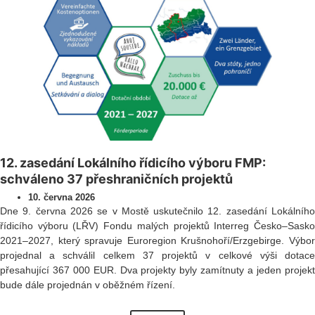
12. zasedání Lokálního řídicího výboru FMP:
schváleno 37 přeshraničních projektů
10. června 2026
Dne 9. června 2026 se v Mostě uskutečnilo 12. zasedání Lokálního
řídicího výboru (LŘV) Fondu malých projektů Interreg Česko–Sasko
2021–2027, který spravuje Euroregion Krušnohoří/Erzgebirge. Výbor
projednal a schválil celkem 37 projektů v celkové výši dotace
přesahující 367 000 EUR. Dva projekty byly zamítnuty a jeden projekt
bude dále projednán v oběžném řízení.