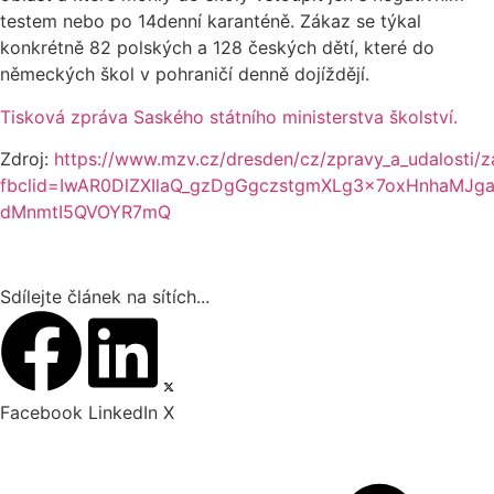
testem nebo po 14denní karanténě. Zákaz se týkal
konkrétně 82 polských a 128 českých dětí, které do
německých škol v pohraničí denně dojíždějí.
Tisková zpráva Saského státního ministerstva školství.
Zdroj:
https://www.mzv.cz/dresden/cz/zpravy_a_udalosti/z
fbclid=IwAR0DlZXIlaQ_gzDgGgczstgmXLg3x7oxHnhaMJg
dMnmtI5QVOYR7mQ
Sdílejte článek na sítích...
Facebook
LinkedIn
X