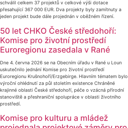
schválil celkem 37 projektů v celkové výši dotace
přesahující 367 000 EUR. Dva projekty byly zamítnuty a
jeden projekt bude dále projednán v oběžném řízení.
50 let CHKO České středohoří:
Komise pro životní prostředí
Euroregionu zasedala v Rané
Dne 4. června 2026 se na Obecním úřadu v Rané u Loun
uskutečnilo jednání Komise pro životní prostředí
Euroregionu Krušnohoří/Erzgebirge. Hlavním tématem bylo
výroční ohlédnutí za půl stoletím existence Chráněné
krajinné oblasti České středohoří, péče o vzácná přírodní
stanoviště a přeshraniční spolupráce v oblasti životního
prostředí.
Komise pro kulturu a mládež
projednala projektové záměry pro