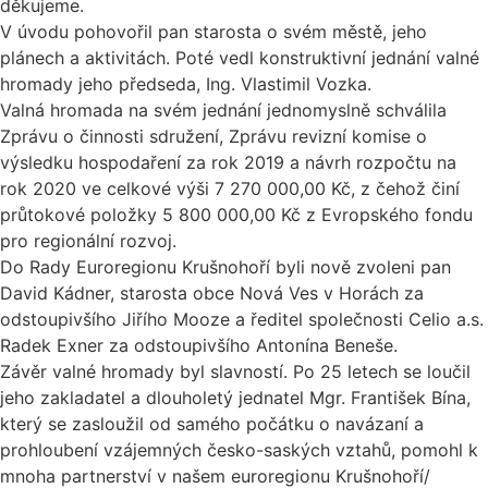
děkujeme.
V úvodu pohovořil pan starosta o svém městě, jeho
plánech a aktivitách. Poté vedl konstruktivní jednání valné
hromady jeho předseda, Ing. Vlastimil Vozka.
Valná hromada na svém jednání jednomyslně schválila
Zprávu o činnosti sdružení, Zprávu revizní komise o
výsledku hospodaření za rok 2019 a návrh rozpočtu na
rok 2020 ve celkové výši 7 270 000,00 Kč, z čehož činí
průtokové položky 5 800 000,00 Kč z Evropského fondu
pro regionální rozvoj.
Do Rady Euroregionu Krušnohoří byli nově zvoleni pan
David Kádner, starosta obce Nová Ves v Horách za
odstoupivšího Jiřího Mooze a ředitel společnosti Celio a.s.
Radek Exner za odstoupivšího Antonína Beneše.
Závěr valné hromady byl slavností. Po 25 letech se loučil
jeho zakladatel a dlouholetý jednatel Mgr. František Bína,
který se zasloužil od samého počátku o navázaní a
prohloubení vzájemných česko-saských vztahů, pomohl k
mnoha partnerství v našem euroregionu Krušnohoří/