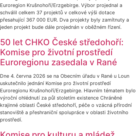
Euroregion Krušnohoří/Erzgebirge. Výbor projednal a
schválil celkem 37 projektů v celkové výši dotace
přesahující 367 000 EUR. Dva projekty byly zamítnuty a
jeden projekt bude dále projednán v oběžném řízení.
50 let CHKO České středohoří:
Komise pro životní prostředí
Euroregionu zasedala v Rané
Dne 4. června 2026 se na Obecním úřadu v Rané u Loun
uskutečnilo jednání Komise pro životní prostředí
Euroregionu Krušnohoří/Erzgebirge. Hlavním tématem bylo
výroční ohlédnutí za půl stoletím existence Chráněné
krajinné oblasti České středohoří, péče o vzácná přírodní
stanoviště a přeshraniční spolupráce v oblasti životního
prostředí.
Komise pro kulturu a mládež