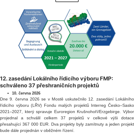
12. zasedání Lokálního řídicího výboru FMP:
schváleno 37 přeshraničních projektů
10. června 2026
Dne 9. června 2026 se v Mostě uskutečnilo 12. zasedání Lokálního
řídicího výboru (LŘV) Fondu malých projektů Interreg Česko–Sasko
2021–2027, který spravuje Euroregion Krušnohoří/Erzgebirge. Výbor
projednal a schválil celkem 37 projektů v celkové výši dotace
přesahující 367 000 EUR. Dva projekty byly zamítnuty a jeden projekt
bude dále projednán v oběžném řízení.