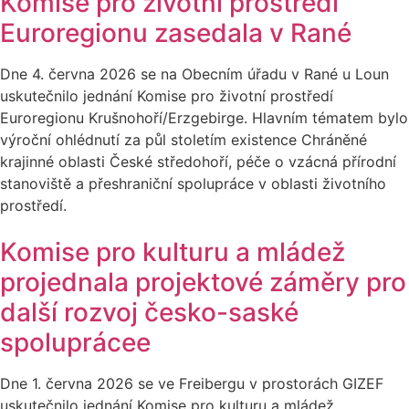
Komise pro životní prostředí
Euroregionu zasedala v Rané
Dne 4. června 2026 se na Obecním úřadu v Rané u Loun
uskutečnilo jednání Komise pro životní prostředí
Euroregionu Krušnohoří/Erzgebirge. Hlavním tématem bylo
výroční ohlédnutí za půl stoletím existence Chráněné
krajinné oblasti České středohoří, péče o vzácná přírodní
stanoviště a přeshraniční spolupráce v oblasti životního
prostředí.
Komise pro kulturu a mládež
projednala projektové záměry pro
další rozvoj česko-saské
spoluprácee
Dne 1. června 2026 se ve Freibergu v prostorách GIZEF
uskutečnilo jednání Komise pro kulturu a mládež