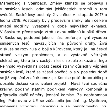
Marienberg a Steinbach. Změny klimatu se projevují i
v saských lesích, odmírání jehličnatých stromů o tom
svědčí. Saské lesy postihly 2 vichřice, v listopadu 2017 a
lednu 2018. Postiženy byly především smrky, ale i celkem
mladé modříny, vysázené v době nejvyšších exhalací.
V Sasku to představuje ztrátu dvou milionů kubíků dřeva.
V Sasku se, podobně jako u nás, preferuje nyní výsadba
smíšených lesů, navazujících na původní druhy. Živá
diskuse se rozvinula o boji s kůrovcem, který je i na české
straně velkým problémem, a o výstavbě větrných
elektráren, která je v saských lesích zcela zakázána. Ingo
Reinhold vysvětlil na dotaz české strany důsledky vápnění
saských lesů, které se zčásti osvědčilo a v poslední době
se již vápnění značně omezuje. Komise poté doporučila po
obsáhlé diskusi ke schválení projekt Nová tvář společné
krajiny, podaný státním podnikem Palivový kombinát a
připravila další náměty jednání komise. Za nepřítomnou
Ing. Paterovou z UE se zúčastnila jednání Ing. Mysíková,
vybavená výbornou němčinou a za nepřítomného Ing.