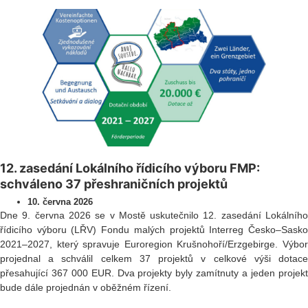
12. zasedání Lokálního řídicího výboru FMP:
schváleno 37 přeshraničních projektů
10. června 2026
Dne 9. června 2026 se v Mostě uskutečnilo 12. zasedání Lokálního
řídicího výboru (LŘV) Fondu malých projektů Interreg Česko–Sasko
2021–2027, který spravuje Euroregion Krušnohoří/Erzgebirge. Výbor
projednal a schválil celkem 37 projektů v celkové výši dotace
přesahující 367 000 EUR. Dva projekty byly zamítnuty a jeden projekt
bude dále projednán v oběžném řízení.