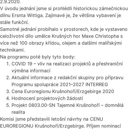
2.9.2020.
V úvodu jednání jsme si prohlédli historickou zámečnickou
dílnu Ersnta Wittiga. Zajímavé je, že většina vybavení je
stále funkční.
Samotné jednání probíhalo v prostorech, kde je vystaveno
celoživotní dílo umělce Krušných hor Maxe Christopha s
více než 100 obrazy křídou, olejem a dalšími malířskými
technikami.
Na programu poté byly tyto body:
COVID 19 – vliv na realizaci projektů a přeshraniční
výměna informací
Aktuální informace z redakční skupiny pro přípravu
Programu spolupráce 2021–2027 INTERREG
Cena Euroregionu Krušnohoří/Erzgebirge 2020
Hodnocení projektových žádostí
Projekt 0803.00-SN Tajemné Krušnohoří – domnělá
realita
Komisi jsme představili letošní návrhy na CENU
EUROREGIONU Krušnohoří/Erzgebirge. Příjem nominací