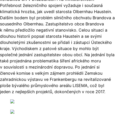
Potřebnost železničního spojení vyžaduje i současná
klimatická hrozba, jak uvedl starosta Olbernhau Haustein.
Dalším bodem byl problém silničního obchvatu Brandova a
sousedního Olbernhau. Zastupitelstvo obce Brandova
k němu předložilo negativní stanovisko. Celou situaci a
dlouhou historii popsal starosta Haustein a se svými
dlouholetými zkušenostmi se přidali i zástupci Ústeckého
kraje. Východiskem z patové situace by mohlo být
společné jednání zastupitelstev obou obcí. Na jednání byla
také projednána problematika šíření afrického moru
v souvislosti s mezinárodní dopravou. Po jednání si
členové komise s velkým zájmem prohlédli Zemskou
zahradnickou výstavu ve Frankenbergu na revitalizované
ploše bývalého průmyslového areálu LISEMA, což byl
jeden z nejlepších projektů, dokončených v roce 2017.