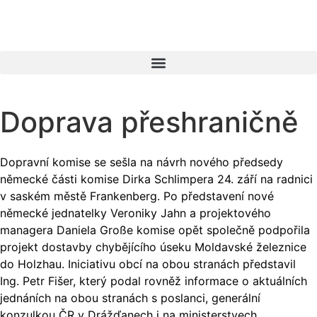
Doprava přeshraničně
Dopravní komise se sešla na návrh nového předsedy
německé části komise Dirka Schlimpera 24. září na radnici
v saském městě Frankenberg. Po představení nové
německé jednatelky Veroniky Jahn a projektového
managera Daniela Große komise opět společně podpořila
projekt dostavby chybějícího úseku Moldavské železnice
do Holzhau. Iniciativu obcí na obou stranách představil
Ing. Petr Fišer, který podal rovněž informace o aktuálních
jednáních na obou stranách s poslanci, generální
konzulkou ČR v Drážďanech i na ministerstvech.