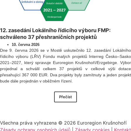
12. zasedání Lokálního řídicího výboru FMP:
schváleno 37 přeshraničních projektů
10. června 2026
Dne 9. června 2026 se v Mostě uskutečnilo 12. zasedání Lokálního
řídicího výboru (LŘV) Fondu malých projektů Interreg Česko–Sasko
2021–2027, který spravuje Euroregion Krušnohoří/Erzgebirge. Výbor
projednal a schválil celkem 37 projektů v celkové výši dotace
přesahující 367 000 EUR. Dva projekty byly zamítnuty a jeden projekt
bude dále projednán v oběžném řízení.
Přečíst
Všechna práva vyhrazena ©
2026
Euroregion Krušnohoří
Zásady ochrany osobních údajů
|
Zásady cookies​
|
Kontakt​