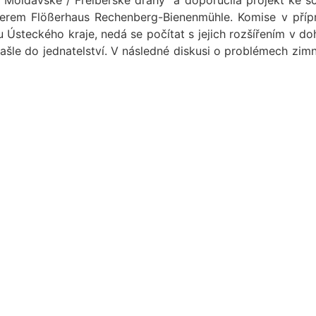
Moldavské / Freiberské dráhy“ a doporučila projekt ke sch
erem Flößerhaus Rechenberg-Bienenmühle. Komise v přípr
Ústeckého kraje, nedá se počítat s jejich rozšířením v doh
šle do jednatelství. V následné diskusi o problémech zimn