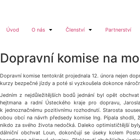
Úvod
O nás
Členství
Partnerství
Dopravní komise na m
Dopravní komise tentokrát projednala 12. února nejen dopr
kurzy bezpečné jízdy a poté si vyzkoušela dokonce nároč
Jedním z nejdůležitějších bodů jednání byl opět obchva
hejtmana a radní Ústeckého kraje pro dopravu, Jaros
k jednoznačnému pozitivnímu rozhodnutí. Starosta sousedn
obou obcí na návrh předsedy komise Ing. Pípala shodli, 
nikdo za svého života nedočká. Daleko optimističtější byly
dálniční obchvat Loun, dokončují se úseky kolem Posto