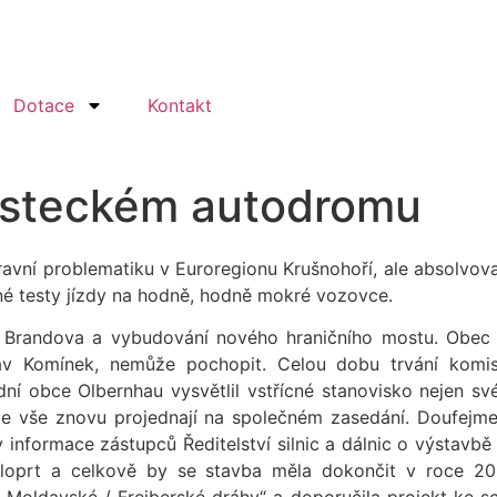
Dotace
Kontakt
osteckém autodromu
avní problematiku v Euroregionu Krušnohoří, ale absolvova
né testy jízdy na hodně, hodně mokré vozovce.
t Brandova a vybudování nového hraničního mostu. Obec 
lav Komínek, nemůže pochopit. Celou dobu trvání komi
í obce Olbernhau vysvětlil vstřícné stanovisko nejen své
že vše znovu projednají na společném zasedání. Doufejme
 informace zástupců Ředitelství silnic a dálnic o výstavbě
loprt a celkově by se stavba měla dokončit v roce 202