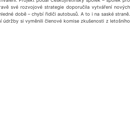
válení. Projekt podal Českojiřetínský spolek – spolek pro
avě své rozvojové strategie doporučila vytváření nových
ledné době – chybí řidiči autobusů. A to i na saské straně.
í údržby si vyměnili členové komise zkušenosti z letošního