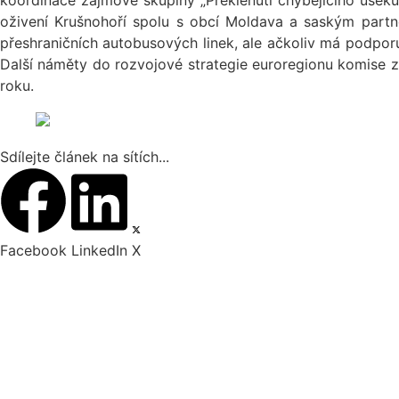
koordinace zájmové skupiny „Překlenutí chybějícího úseku 
oživení Krušnohoří spolu s obcí Moldava a saským partn
přeshraničních autobusových linek, ale ačkoliv má podporu 
Další náměty do rozvojové strategie euroregionu komise za
roku.
Sdílejte článek na sítích...
Facebook
LinkedIn
X