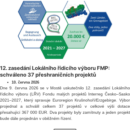
12. zasedání Lokálního řídicího výboru FMP:
schváleno 37 přeshraničních projektů
10. června 2026
Dne 9. června 2026 se v Mostě uskutečnilo 12. zasedání Lokálního
řídicího výboru (LŘV) Fondu malých projektů Interreg Česko–Sasko
2021–2027, který spravuje Euroregion Krušnohoří/Erzgebirge. Výbor
projednal a schválil celkem 37 projektů v celkové výši dotace
přesahující 367 000 EUR. Dva projekty byly zamítnuty a jeden projekt
bude dále projednán v oběžném řízení.