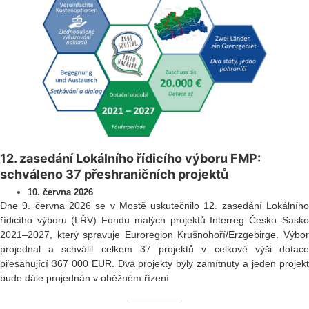
12. zasedání Lokálního řídicího výboru FMP:
schváleno 37 přeshraničních projektů
10. června 2026
Dne 9. června 2026 se v Mostě uskutečnilo 12. zasedání Lokálního
řídicího výboru (LŘV) Fondu malých projektů Interreg Česko–Sasko
2021–2027, který spravuje Euroregion Krušnohoří/Erzgebirge. Výbor
projednal a schválil celkem 37 projektů v celkové výši dotace
přesahující 367 000 EUR. Dva projekty byly zamítnuty a jeden projekt
bude dále projednán v oběžném řízení.