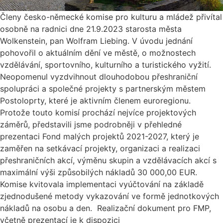
Členy česko-německé komise pro kulturu a mládež přivítal
osobně na radnici dne 21.9.2023 starosta města
Wolkenstein, pan Wolfram Liebing. V úvodu jednání
pohovořil o aktuálním dění ve městě, o možnostech
vzdělávání, sportovního, kulturního a turistického vyžití.
Neopomenul vyzdvihnout dlouhodobou přeshraniční
spolupráci a společné projekty s partnerským městem
Postoloprty, které je aktivním členem euroregionu.
Protože touto komisí prochází nejvíce projektových
záměrů, představili jsme podrobněji v přehledné
prezentaci Fond malých projektů 2021-2027, který je
zaměřen na setkávací projekty, organizaci a realizaci
přeshraničních akcí, výměnu skupin a vzdělávacích akcí s
maximální výši způsobilých nákladů 30 000,00 EUR.
Komise kvitovala implementaci vyúčtování na základě
zjednodušené metody vykazování ve formě jednotkových
nákladů na osobu a den. Realizační dokument pro FMP,
včetně prezentací je k dispozici