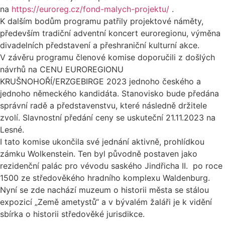
na
https://euroreg.cz/fond-malych-projektu/
.
K dalším bodům programu patřily projektové náměty,
především tradiční adventní koncert euroregionu, výměna
divadelních představení a přeshraniční kulturní akce.
V závěru programu členové komise doporučili z došlých
návrhů na CENU EUROREGIONU
KRUŠNOHOŘÍ/ERZGEBIRGE 2023 jednoho českého a
jednoho německého kandidáta. Stanovisko bude předána
správní radě a představenstvu, které následně držitele
zvolí. Slavnostní předání ceny se uskuteční 21.11.2023 na
Lesné.
I tato komise ukončila své jednání aktivně, prohlídkou
zámku Wolkenstein. Ten byl původně postaven jako
rezidenční palác pro vévodu saského Jindřicha II. po roce
1500 ze středověkého hradního komplexu Waldenburg.
Nyní se zde nachází muzeum o historii města se stálou
expozicí „Země ametystů“ a v bývalém žaláři je k vidění
sbírka o historii středověké jurisdikce.