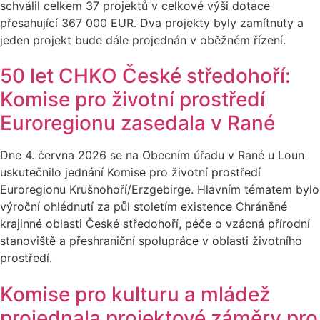
schválil celkem 37 projektů v celkové výši dotace
přesahující 367 000 EUR. Dva projekty byly zamítnuty a
jeden projekt bude dále projednán v oběžném řízení.
50 let CHKO České středohoří:
Komise pro životní prostředí
Euroregionu zasedala v Rané
Dne 4. června 2026 se na Obecním úřadu v Rané u Loun
uskutečnilo jednání Komise pro životní prostředí
Euroregionu Krušnohoří/Erzgebirge. Hlavním tématem bylo
výroční ohlédnutí za půl stoletím existence Chráněné
krajinné oblasti České středohoří, péče o vzácná přírodní
stanoviště a přeshraniční spolupráce v oblasti životního
prostředí.
Komise pro kulturu a mládež
projednala projektové záměry pro