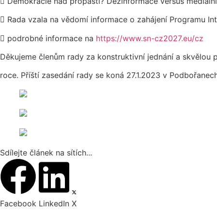

Demokracie nad propastí? Dezinformace versus mediáln

Rada vzala na vědomí informace o zahájení Programu I

podrobné informace na
https://www.sn-cz2027.eu/cz
Děkujeme členům rady za konstruktivní jednání a skvělou 
roce. Příští zasedání rady se koná 27.1.2023 v Podbořanech
Sdílejte článek na sítích...
Facebook
LinkedIn
X