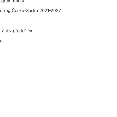
í gramotnost
nterreg Česko-Sasko 2021-2027
práci v předešlém
.