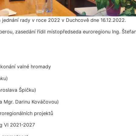
m jednání rady v roce 2022 v Duchcově dne 16.12.2022.
erou, zasedání řídil místopředseda euroregionu Ing. Štefa
 konání valné hromady
nku)
aroslava Špičku)
a Mgr. Darinu Kováčovou)
oregionálních projektů
eg VI 2021-2027