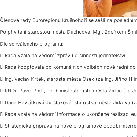
Členové rady Euroregionu Krušnohoří se sešli na poslední
Po přivítání starostou města Duchcova, Mgr. Zdeňkem Šimb
Dle schváleného programu:

Rada vzala na vědomí zprávu o činnosti jednatelství

Rada kooptovala po komunálních volbách nové radní do

Ing. Václav Krtek, starosta města Osek (za Ing. Jiřího Hli

RNDr. Pavel Pintr, Ph.D. místostarosta města Žatce (za J

Dana Havlátková Jurštaková, starostka města Jirkova (z

Rada vzala na vědomí informace o ukončené realizaci eur

Strategická příprava na nové programové období Interr