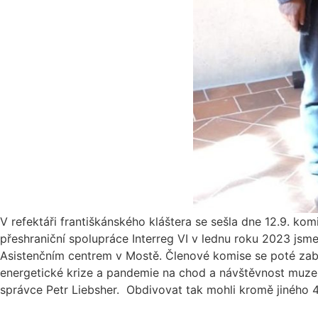
V refektáři františkánského kláštera se sešla dne 12.9. k
přeshraniční spolupráce Interreg VI v lednu roku 2023 jsme
Asistenčním centrem v Mostě. Členové komise se poté zabý
energetické krize a pandemie na chod a návštěvnost muzeí 
správce Petr Liebsher. Obdivovat tak mohli kromě jiného 400