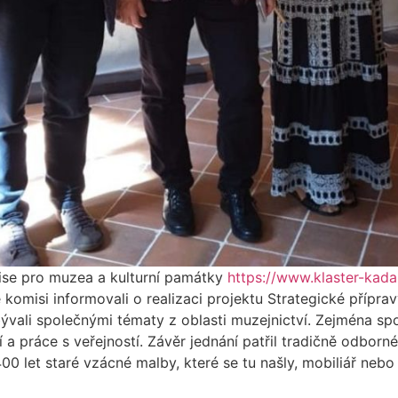
omise pro muzea a kulturní památky
https://www.klaster-kada
 komisi informovali o realizaci projektu Strategické přípr
vali společnými tématy z oblasti muzejnictví. Zejména spo
a práce s veřejností. Závěr jednání patřil tradičně odborn
 let staré vzácné malby, které se tu našly, mobiliář nebo v