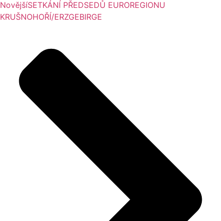
Novější
SETKÁNÍ PŘEDSEDŮ EUROREGIONU
KRUŠNOHOŘÍ/ERZGEBIRGE