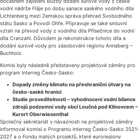
dočasném zajištění služby dodání surové vody z české
vodní nádrže Fláje po dobu sanace saského vodního díla
Lichtenberg mezi Zemskou správa přehrad Svobodného
státu Sasko a Povodí Ohře. Připravuje se také smluvní
vztah na převod vody z vodního díla Přísečnice do vodní
díla Cranzahl. Důvodem je rekonstrukce tohoto díla a
dodání surové vody pro zásobování regionu Annaberg –
Buchholz.
Komisi byly následně představeny projektové záměry pro
program Interreg Česko-Sasko:
Dopady změny klimatu na přeshraniční útvary na
česko-saské hranici
Studie proveditelnosti – vyhodnocení vodní bilance
zdrojů podzemní vody obcí Loučná pod Klínovcem –
Kurort Oberwiesenthal
Společný sekretariát v návaznosti na projektové záměry
informoval komisi o Programu Interreg Česko-Sasko 2021-
2027 a o Fondu malých projektů, které euroregiony