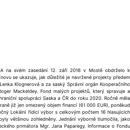
A na svém zasedání 12. září 2018 v Mostě obdrželo k
novu se ukazuje, jak důležité je navržené projekty předem
. Lenka Klognerová a za saský Správní orgán Kooperačního
Roger Mackeldey. Fond malých projektů, který spravuje a
hraniční spolupráci Saska a ČR do roku 2020. Ročně měla
aně již jen omezený objem financí (61 000 EUR), poněkud
čný Lokální řídící výbor s celkovým počtem 16 hlasujících
yly většinou zohledněny. Jednání výborně tlumočila, jako
teckého primátora Mgr. Jana Paparegy. Informace o Fondu