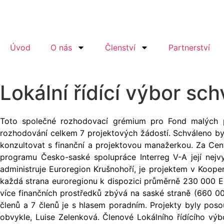
Úvod
O nás
Členství
Partnerství
Lokální řídící výbor sch
Toto společné rozhodovací grémium pro Fond malých p
rozhodování celkem 7 projektových žádostí. Schváleno bylo
konzultovat s finanční a projektovou manažerkou. Za Cen
programu Česko-saské spolupráce Interreg V-A její nejv
administruje Euroregion Krušnohoří, je projektem v Koop
každá strana euroregionu k dispozici průměrně 230 000 
více finančních prostředků zbývá na saské straně (660 00
členů a 7 členů je s hlasem poradním. Projekty byly poso
obvykle, Luise Zelenková. Členové Lokálního řídícího vý