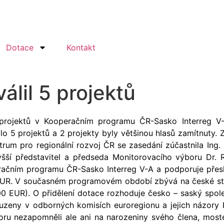
Dotace
Kontakt
válil 5 projektů
rojektů v Kooperačním programu ČR-Sasko Interreg V-
 5 projektů a 2 projekty byly většinou hlasů zamítnuty. Z
trum pro regionální rozvoj ČR se zasedání zúčastnila Ing
yšší představitel a předseda Monitorovacího výboru Dr. 
eračním programu ČR-Sasko Interreg V-A a podporuje přes
EUR. V současném programovém období zbývá na české str
0 EUR). O přidělení dotace rozhoduje česko – saský spole
uzeny v odborných komisích euroregionu a jejich názory b
boru nezapomněli ale ani na narozeniny svého člena, mos