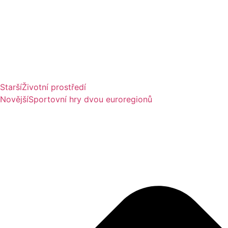
Starší
Životní prostředí
Novější
Sportovní hry dvou euroregionů