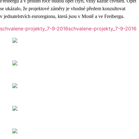
Freibergu a v příštím roce budou opět čtyři, vždy každé čtvrtletí. Opět
se ukázalo, že projektové záměry je vhodné předem konzultovat
v jednatelstvích euroregionu, která jsou v Mostě a ve Freibergu.
schvalene-projekty_7-9-2016
schvalene-projekty_7-9-2016