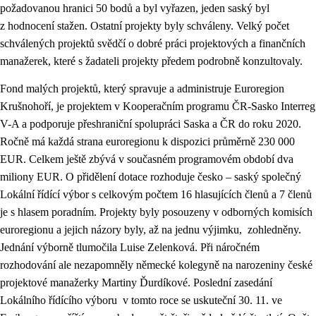
požadovanou hranici 50 bodů a byl vyřazen, jeden saský byl
z hodnocení stažen. Ostatní projekty byly schváleny. Velký počet
schválených projektů svědčí o dobré práci projektových a finančních
manažerek, které s žadateli projekty předem podrobně konzultovaly.
Fond malých projektů, který spravuje a administruje Euroregion
Krušnohoří, je projektem v Kooperačním programu ČR-Sasko Interreg
V-A a podporuje přeshraniční spolupráci Saska a ČR do roku 2020.
Ročně má každá strana euroregionu k dispozici průměrně 230 000
EUR. Celkem ještě zbývá v současném programovém období dva
miliony EUR. O přidělení dotace rozhoduje česko – saský společný
Lokální řídící výbor s celkovým počtem 16 hlasujících členů a 7 členů
je s hlasem poradním. Projekty byly posouzeny v odborných komisích
euroregionu a jejich názory byly, až na jednu výjimku, zohledněny.
Jednání výborně tlumočila Luise Zelenková. Při náročném
rozhodování ale nezapomněly německé kolegyně na narozeniny české
projektové manažerky Martiny Ďurdíkové. Poslední zasedání
Lokálního řídícího výboru v tomto roce se uskuteční 30. 11. ve