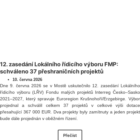
12. zasedání Lokálního řídicího výboru FMP:
schváleno 37 přeshraničních projektů
10. června 2026
Dne 9. června 2026 se v Mostě uskutečnilo 12. zasedání Lokálního
řídicího výboru (LŘV) Fondu malých projektů Interreg Česko–Sasko
2021–2027, který spravuje Euroregion Krušnohoří/Erzgebirge. Výbor
projednal a schválil celkem 37 projektů v celkové výši dotace
přesahující 367 000 EUR. Dva projekty byly zamítnuty a jeden projekt
bude dále projednán v oběžném řízení.
Přečíst