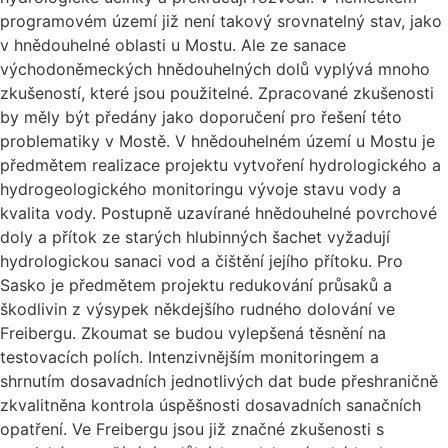
programovém území již není takový srovnatelný stav, jako
v hnědouhelné oblasti u Mostu. Ale ze sanace
východoněmeckých hnědouhelných dolů vyplývá mnoho
zkušeností, které jsou použitelné. Zpracované zkušenosti
by měly být předány jako doporučení pro řešení této
problematiky v Mostě. V hnědouhelném území u Mostu je
předmětem realizace projektu vytvoření hydrologického a
hydrogeologického monitoringu vývoje stavu vody a
kvalita vody. Postupně uzavírané hnědouhelné povrchové
doly a přítok ze starých hlubinných šachet vyžadují
hydrologickou sanaci vod a čištění jejího přítoku. Pro
Sasko je předmětem projektu redukování průsaků a
škodlivin z výsypek někdejšího rudného dolování ve
Freibergu. Zkoumat se budou vylepšená těsnění na
testovacích polích. Intenzivnějším monitoringem a
shrnutím dosavadních jednotlivých dat bude přeshraničně
zkvalitněna kontrola úspěšnosti dosavadních sanačních
opatření. Ve Freibergu jsou již značné zkušenosti s