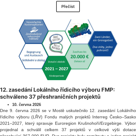
Přečíst
12. zasedání Lokálního řídicího výboru FMP:
schváleno 37 přeshraničních projektů
10. června 2026
Dne 9. června 2026 se v Mostě uskutečnilo 12. zasedání Lokálního
řídicího výboru (LŘV) Fondu malých projektů Interreg Česko–Sasko
2021–2027, který spravuje Euroregion Krušnohoří/Erzgebirge. Výbor
projednal a schválil celkem 37 projektů v celkové výši dotace
přesahující 367 000 EUR. Dva projekty byly zamítnuty a jeden projekt