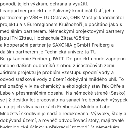
povodí, jejich výzkum, ochrana a využití.
Leadpartner projektu je Palivový kombinát Ústí, jeho
partnerem je VŠB – TU Ostrava, OHK Most je koordinátor
projektu a s Euroregionem Krušnohoří je počítáno jako s
mediálním partnerem. Německými projektovými partnery
jsou iTN Zittau, Hochschule Zittau/Görlitz
a kooperační partner je SAXONIA gGmbH Freiberg a
dalším partnerem je Technická univerzita TU
Bergakademie Freiberg, IWTT. Do projektu bude zapojeno
mnoho dalších odborníků z obou zúčastněných zemí.
Jádrem projektu je problém vzestupu spodní vody a
odvod srážkové vody z území dobývání hnědého uhlí. To
má značný vliv na chemický a ekologický stav řek Ohře a
Labe v přeshraničním dosahu. Na německé straně (Sasko)
se již desítky let pracovalo na sanaci freiberských výsypek
a na jejich vlivu na řekách Freiberská Mulda a Labe.
Množství škodlivin je nadále redukováno. Výsypky, štoly a
dobývaná území, a rovněž odvodňovací štoly, mají trvalé
hydrologické účinky a překračují rozvodí. V německém