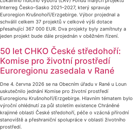
Lokálního řídicího výboru (LŘV) Fondu malých projektů
Interreg Česko–Sasko 2021–2027, který spravuje
Euroregion Krušnohoří/Erzgebirge. Výbor projednal a
schválil celkem 37 projektů v celkové výši dotace
přesahující 367 000 EUR. Dva projekty byly zamítnuty a
jeden projekt bude dále projednán v oběžném řízení.
50 let CHKO České středohoří:
Komise pro životní prostředí
Euroregionu zasedala v Rané
Dne 4. června 2026 se na Obecním úřadu v Rané u Loun
uskutečnilo jednání Komise pro životní prostředí
Euroregionu Krušnohoří/Erzgebirge. Hlavním tématem bylo
výroční ohlédnutí za půl stoletím existence Chráněné
krajinné oblasti České středohoří, péče o vzácná přírodní
stanoviště a přeshraniční spolupráce v oblasti životního
prostředí.