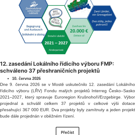
12. zasedání Lokálního řídicího výboru FMP:
schváleno 37 přeshraničních projektů
10. června 2026
Dne 9. června 2026 se v Mostě uskutečnilo 12. zasedání Lokálního
řídicího výboru (LŘV) Fondu malých projektů Interreg Česko–Sasko
2021–2027, který spravuje Euroregion Krušnohoří/Erzgebirge. Výbor
projednal a schválil celkem 37 projektů v celkové výši dotace
přesahující 367 000 EUR. Dva projekty byly zamítnuty a jeden projekt
bude dále projednán v oběžném řízení.
Přečíst