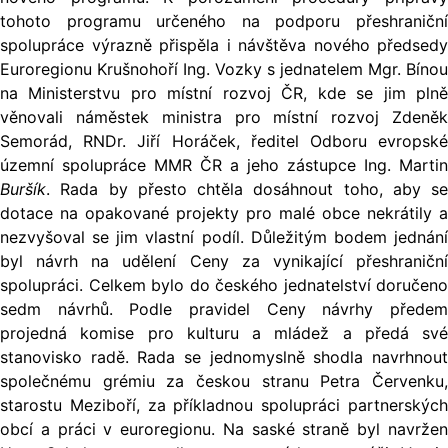
tohoto programu určeného na podporu přeshraniční
spolupráce výrazně přispěla i návštěva nového předsedy
Euroregionu Krušnohoří Ing. Vozky s jednatelem Mgr. Bínou
na Ministerstvu pro místní rozvoj ČR, kde se jim plně
věnovali náměstek ministra pro místní rozvoj Zdeněk
Semorád, RNDr. Jiří Horáček, ředitel Odboru evropské
územní spolupráce MMR ČR a jeho zástupce Ing. Martin
Buršík
. Rada by přesto chtěla dosáhnout toho, aby se
dotace na opakované projekty pro malé obce nekrátily a
nezvyšoval se jim vlastní podíl. Důležitým bodem jednání
byl návrh na udělení Ceny za vynikající přeshraniční
spolupráci. Celkem bylo do českého jednatelství doručeno
sedm návrhů. Podle pravidel Ceny návrhy předem
projedná komise pro kulturu a mládež a předá své
stanovisko radě. Rada se jednomyslně shodla navrhnout
společnému grémiu za českou stranu Petra Červenku,
starostu Meziboří, za příkladnou spolupráci partnerských
obcí a práci v euroregionu. Na saské straně byl navržen