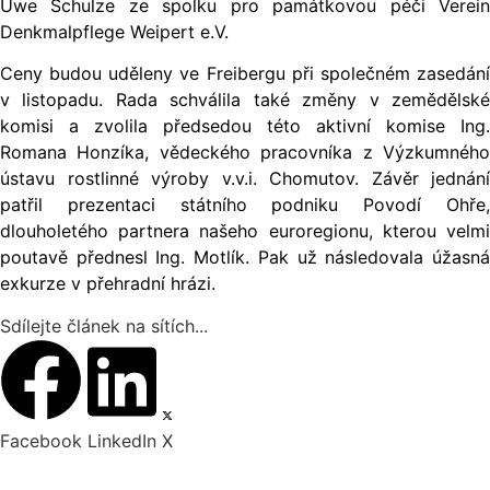
Uwe Schulze ze spolku pro památkovou péči Verein
Denkmalpflege Weipert e.V.
Ceny budou uděleny ve Freibergu při společném zasedání
v listopadu. Rada schválila také změny v zemědělské
komisi a zvolila předsedou této aktivní komise Ing.
Romana Honzíka, vědeckého pracovníka z Výzkumného
ústavu rostlinné výroby v.v.i. Chomutov. Závěr jednání
patřil prezentaci státního podniku Povodí Ohře,
dlouholetého partnera našeho euroregionu, kterou velmi
poutavě přednesl Ing. Motlík. Pak už následovala úžasná
exkurze v přehradní hrázi.
Sdílejte článek na sítích...
Facebook
LinkedIn
X