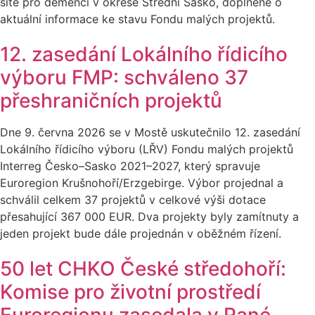
sítě pro demenci v okrese Střední Sasko, doplněné o
aktuální informace ke stavu Fondu malých projektů.
12. zasedání Lokálního řídicího
výboru FMP: schváleno 37
přeshraničních projektů
Dne 9. června 2026 se v Mostě uskutečnilo 12. zasedání
Lokálního řídicího výboru (LŘV) Fondu malých projektů
Interreg Česko–Sasko 2021–2027, který spravuje
Euroregion Krušnohoří/Erzgebirge. Výbor projednal a
schválil celkem 37 projektů v celkové výši dotace
přesahující 367 000 EUR. Dva projekty byly zamítnuty a
jeden projekt bude dále projednán v oběžném řízení.
50 let CHKO České středohoří:
Komise pro životní prostředí