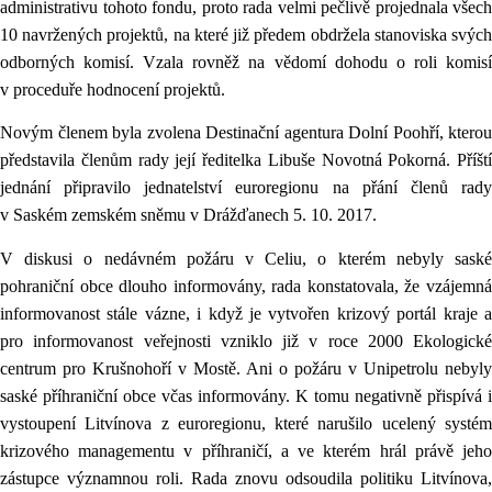
administrativu tohoto fondu, proto rada velmi pečlivě projednala všech
10 navržených projektů, na které již předem obdržela stanoviska svých
odborných komisí. Vzala rovněž na vědomí dohodu o roli komisí
v proceduře hodnocení projektů.
Novým členem byla zvolena Destinační agentura Dolní Poohří, kterou
představila členům rady její ředitelka
Libuše Novotná Pokorná. Příští
jednání připravilo jednatelství euroregionu na přání členů rady
v Saském zemském sněmu v Drážďanech 5. 10. 2017.
V diskusi o nedávném požáru v Celiu, o kterém nebyly saské
pohraniční obce dlouho informovány, rada konstatovala, že vzájemná
informovanost stále vázne, i když je vytvořen krizový portál kraje a
pro informovanost veřejnosti vzniklo již v roce 2000 Ekologické
centrum pro Krušnohoří v Mostě. Ani o požáru v Unipetrolu nebyly
saské příhraniční obce včas informovány. K tomu negativně přispívá i
vystoupení Litvínova z euroregionu, které narušilo ucelený systém
krizového managementu v příhraničí, a ve kterém hrál právě jeho
zástupce významnou roli. Rada znovu odsoudila politiku Litvínova,