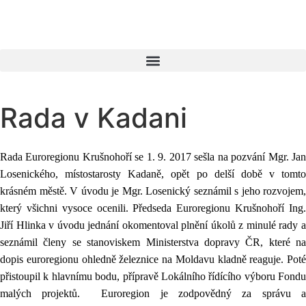
Rada v Kadani
Rada Euroregionu Krušnohoří se 1. 9. 2017 sešla na pozvání Mgr. Jan
Losenického, místostarosty Kadaně, opět po delší době v tomto
krásném městě. V úvodu je Mgr. Losenický seznámil s jeho rozvojem,
který všichni vysoce ocenili. Předseda Euroregionu Krušnohoří Ing.
Jiří Hlinka v úvodu jednání okomentoval plnění úkolů z minulé rady a
seznámil členy se stanoviskem Ministerstva dopravy ČR, které na
dopis euroregionu ohledně železnice na Moldavu kladně reaguje. Poté
přistoupil k hlavnímu bodu, přípravě Lokálního řídícího výboru Fondu
malých projektů.
Euroregion je zodpovědný za správu a