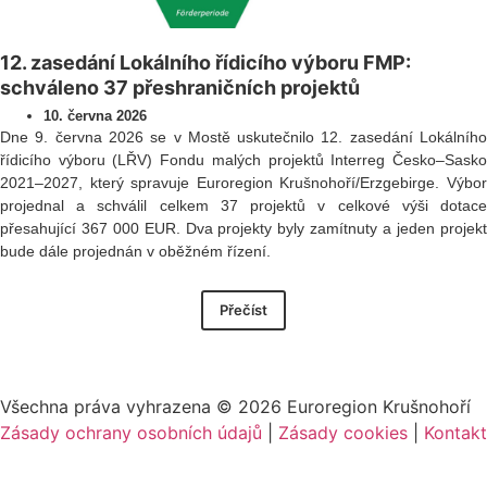
12. zasedání Lokálního řídicího výboru FMP:
schváleno 37 přeshraničních projektů
10. června 2026
Dne 9. června 2026 se v Mostě uskutečnilo 12. zasedání Lokálního
řídicího výboru (LŘV) Fondu malých projektů Interreg Česko–Sasko
2021–2027, který spravuje Euroregion Krušnohoří/Erzgebirge. Výbor
projednal a schválil celkem 37 projektů v celkové výši dotace
přesahující 367 000 EUR. Dva projekty byly zamítnuty a jeden projekt
bude dále projednán v oběžném řízení.
Přečíst
Všechna práva vyhrazena ©
2026
Euroregion Krušnohoří
Zásady ochrany osobních údajů
|
Zásady cookies​
|
Kontakt​