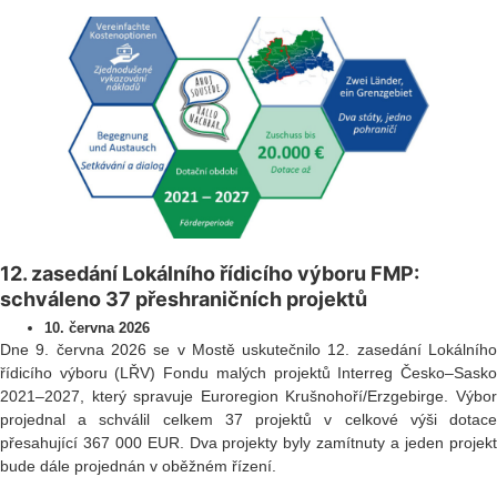
12. zasedání Lokálního řídicího výboru FMP:
schváleno 37 přeshraničních projektů
10. června 2026
Dne 9. června 2026 se v Mostě uskutečnilo 12. zasedání Lokálního
řídicího výboru (LŘV) Fondu malých projektů Interreg Česko–Sasko
2021–2027, který spravuje Euroregion Krušnohoří/Erzgebirge. Výbor
projednal a schválil celkem 37 projektů v celkové výši dotace
přesahující 367 000 EUR. Dva projekty byly zamítnuty a jeden projekt
bude dále projednán v oběžném řízení.