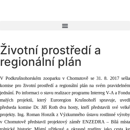
Životní prostředí a
regionální plán
V Podkrušnohorském zooparku v Chomutově se 31. 8. 2017 sešla
komise pro životní prostředí a regionální plán na svém pravidelném
jednání. Po informaci o stavu realizace programu Interreg V-A a Fondu
malých projektů, který Euroregion Krušnohoří spravuje, uvedl
předseda komise Dr. Jiří Roth dva hosty, kteří představili své velké
projekty. Ing. Roman Honzík z Výzkumného ústavu rostlinné výroby
v
Chomutově představil projektový záměr
ENZEDRA – Bílá místa
rolnické historie: Místní užitkové a okrasné rostliny jako
cesta k