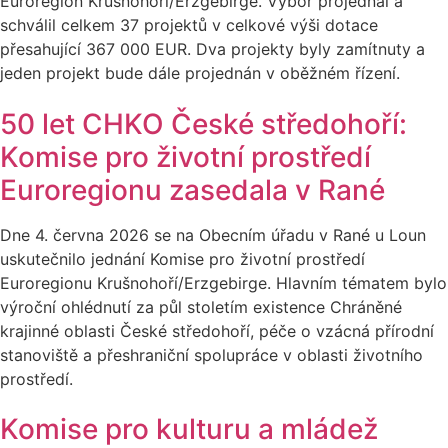
Euroregion Krušnohoří/Erzgebirge. Výbor projednal a
schválil celkem 37 projektů v celkové výši dotace
přesahující 367 000 EUR. Dva projekty byly zamítnuty a
jeden projekt bude dále projednán v oběžném řízení.
50 let CHKO České středohoří:
Komise pro životní prostředí
Euroregionu zasedala v Rané
Dne 4. června 2026 se na Obecním úřadu v Rané u Loun
uskutečnilo jednání Komise pro životní prostředí
Euroregionu Krušnohoří/Erzgebirge. Hlavním tématem bylo
výroční ohlédnutí za půl stoletím existence Chráněné
krajinné oblasti České středohoří, péče o vzácná přírodní
stanoviště a přeshraniční spolupráce v oblasti životního
prostředí.
Komise pro kulturu a mládež