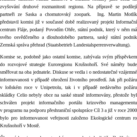
zvyšování druhové rozmanitosti regionu. Na přípravě se podílejí
partneři ze Saska a chomutovský zoopark.
Ing. Martin Motlí
představil komisi již v současné době realizovaný projekt Informační
centrum Fláje, podaný Povodím Ohře, státní podnik, který v něm má
svého osvědčeného a dlouhodobého partnera, saský státní podnik
Zemská správa přehrad (Staatsbetrieb Landestalsperrenverwaltung).
Komise se, podobně jako ostatní komise, zabývala svým příspěvkem
do rozvojové strategie Euroregionu Krušnohoří. Své náměty bude
směřovat na oba jednatele. Diskuse se vedla i o nedostatečné vzájemné
informovanosti v případě ohrožení životního prostředí. Jak při požáru
v loňském roce v Unipetrolu, tak i v případě nedávného požáru
skládky Celio nebyly obce na saské straně informovány, přestože byl
schválen projekt informačního portálu krizového managementu
v programu na podporu přeshraniční spolupráce Cíl 3 a již v roce 2000
bylo pro informovanost veřejnosti založeno Ekologické centrum ro
Krušnohoří v Mostě.