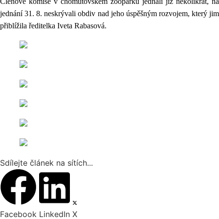
Členové komise v chomutovském zooparku jednali již několikrát, na
jednání 31. 8. neskrývali obdiv nad jeho úspěšným rozvojem, který jim
přiblížila ředitelka Iveta Rabasová.
Sdílejte článek na sítích...
Facebook
LinkedIn
X