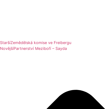
Starší
Zemědělská komise ve Freibergu
Novější
Partnerství Meziboří – Sayda