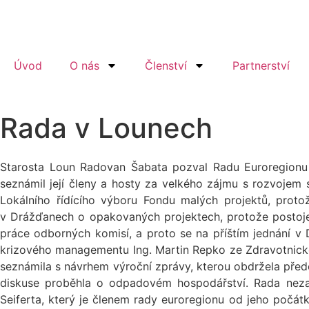
Úvod
O nás
Členství
Partnerství
Rada v Lounech
Starosta Loun Radovan Šabata pozval Radu Euroregionu K
seznámil její členy a hosty za velkého zájmu s rozvojem
Lokálního řídícího výboru Fondu malých projektů, proto
v Drážďanech o opakovaných projektech, protože postoje 
práce odborných komisí, a proto se na příštím jednání 
krizového managementu Ing. Martin Repko ze Zdravotnické
seznámila s návrhem výroční zprávy, kterou obdržela přede
diskuse proběhla o odpadovém hospodářství. Rada nezap
Seiferta, který je členem rady euroregionu od jeho počát