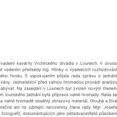
ivadelní kavárny Vrchlického divadla v Lounech. V úvodu
od vedením předsedy Ing. Hlinky o výsledcích rozhodování
ého fondu. S uspokojením přijala rada zprávu o jednání
vány. Jednatelství před valnou hromadou provádí analýzu
zabývat. Na zasedání v Lounech byl zvolen novým členem
m lounského jednání byla příprava valné hromady. Rada se
 na valné hromadě obsáhlý obrazový materiál. Dlouhá a živá
čné ani na jubilejní narozeniny člena rady Mgr. Josefa
fotografií, dokumentujících jeho pětadvacetileté působení