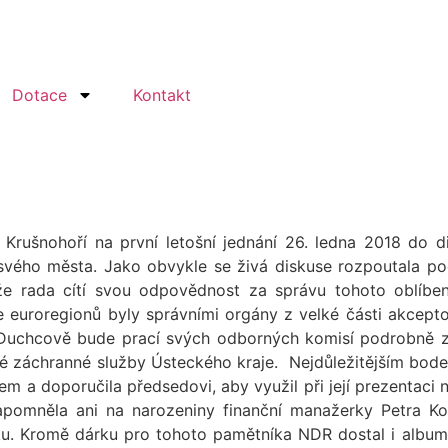
Dotace
Kontakt
rušnohoří na první letošní jednání 26. ledna 2018 do d
 svého města. Jako obvykle se živá diskuse rozpoutala p
že rada cítí svou odpovědnost za správu tohoto oblíben
euroregionů byly správními orgány z velké části akcepto
v Duchcově bude prací svých odborných komisí podrobně 
 záchranné služby Ústeckého kraje. Nejdůležitějším bode
m a doporučila předsedovi, aby využil při její prezentaci
omněla ani na narozeniny finanční manažerky Petra Kone
ku. Kromě dárku pro tohoto pamětníka NDR dostal i album 