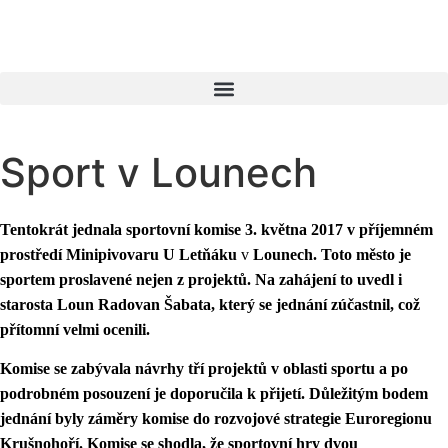
Sport v Lounech
Tentokrát jednala sportovní komise 3. května 2017 v příjemném
prostředí
Minipivovaru U Letňáku
v
Lounech. Toto město je
sportem proslavené nejen z projektů. Na zahájení to uvedl i
starosta Loun Radovan Šabata, který se jednání zúčastnil, což
přítomní velmi ocenili.
Komise se zabývala návrhy tří projektů v oblasti sportu a po
podrobném posouzení je doporučila k přijetí. Důležitým bodem
jednání byly záměry komise do rozvojové strategie Euroregionu
Krušnohoří. Komise se shodla, že sportovní hry dvou