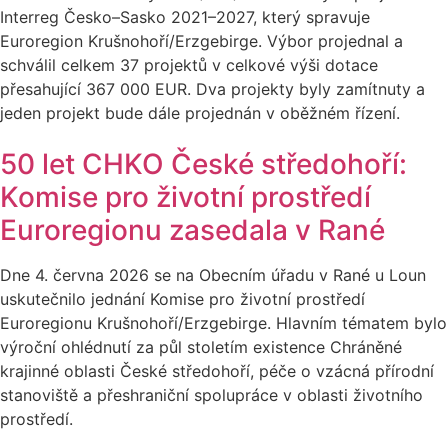
Interreg Česko–Sasko 2021–2027, který spravuje
Euroregion Krušnohoří/Erzgebirge. Výbor projednal a
schválil celkem 37 projektů v celkové výši dotace
přesahující 367 000 EUR. Dva projekty byly zamítnuty a
jeden projekt bude dále projednán v oběžném řízení.
50 let CHKO České středohoří:
Komise pro životní prostředí
Euroregionu zasedala v Rané
Dne 4. června 2026 se na Obecním úřadu v Rané u Loun
uskutečnilo jednání Komise pro životní prostředí
Euroregionu Krušnohoří/Erzgebirge. Hlavním tématem bylo
výroční ohlédnutí za půl stoletím existence Chráněné
krajinné oblasti České středohoří, péče o vzácná přírodní
stanoviště a přeshraniční spolupráce v oblasti životního
prostředí.