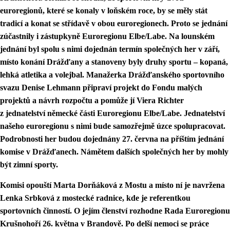
euroregionů, které se konaly v loňském roce, by se měly stát
tradicí a konat se střídavě v obou euroregionech. Proto se jednání
zúčastnily i zástupkyně Euroregionu Elbe/Labe. Na lounském
jednání byl spolu s nimi dojednán termín společných her v září,
místo konání Drážďany a stanoveny byly druhy sportu – kopaná,
lehká atletika a volejbal. Manažerka Drážďanského sportovního
svazu Denise Lehmann připraví projekt do Fondu malých
projektů a návrh rozpočtu a pomůže jí Viera Richter
z jednatelství německé části Euroregionu Elbe/Labe. Jednatelství
našeho euroregionu s nimi bude samozřejmě úzce spolupracovat.
Podrobnosti her budou dojednány 27. června na příštím jednání
komise v Drážďanech. Námětem dalších společných her by mohly
být zimní sporty.
Komisi opouští Marta Dorňáková z Mostu a místo ní je navržena
Lenka Srbková z mostecké radnice, kde je referentkou
sportovních činností. O jejím členství rozhodne Rada Euroregionu
Krušnohoří 26. května v Brandově. Po delší nemoci se práce