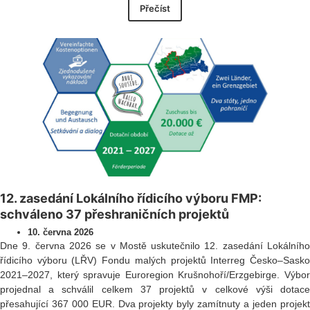
Přečíst
12. zasedání Lokálního řídicího výboru FMP:
schváleno 37 přeshraničních projektů
10. června 2026
Dne 9. června 2026 se v Mostě uskutečnilo 12. zasedání Lokálního
řídicího výboru (LŘV) Fondu malých projektů Interreg Česko–Sasko
2021–2027, který spravuje Euroregion Krušnohoří/Erzgebirge. Výbor
projednal a schválil celkem 37 projektů v celkové výši dotace
přesahující 367 000 EUR. Dva projekty byly zamítnuty a jeden projekt