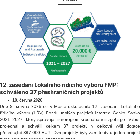
12. zasedání Lokálního řídicího výboru FMP:
schváleno 37 přeshraničních projektů
10. června 2026
Dne 9. června 2026 se v Mostě uskutečnilo 12. zasedání Lokálního
řídicího výboru (LŘV) Fondu malých projektů Interreg Česko–Sasko
2021–2027, který spravuje Euroregion Krušnohoří/Erzgebirge. Výbor
projednal a schválil celkem 37 projektů v celkové výši dotace
přesahující 367 000 EUR. Dva projekty byly zamítnuty a jeden projekt
bude dále projednán v oběžném řízení.