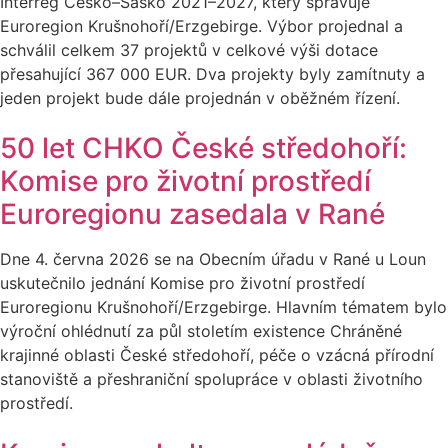
Interreg Česko–Sasko 2021–2027, který spravuje
Euroregion Krušnohoří/Erzgebirge. Výbor projednal a
schválil celkem 37 projektů v celkové výši dotace
přesahující 367 000 EUR. Dva projekty byly zamítnuty a
jeden projekt bude dále projednán v oběžném řízení.
50 let CHKO České středohoří:
Komise pro životní prostředí
Euroregionu zasedala v Rané
Dne 4. června 2026 se na Obecním úřadu v Rané u Loun
uskutečnilo jednání Komise pro životní prostředí
Euroregionu Krušnohoří/Erzgebirge. Hlavním tématem bylo
výroční ohlédnutí za půl stoletím existence Chráněné
krajinné oblasti České středohoří, péče o vzácná přírodní
stanoviště a přeshraniční spolupráce v oblasti životního
prostředí.