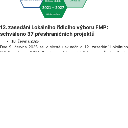
12. zasedání Lokálního řídicího výboru FMP:
schváleno 37 přeshraničních projektů
10. června 2026
Dne 9. června 2026 se v Mostě uskutečnilo 12. zasedání Lokálního
řídicího výboru (LŘV) Fondu malých projektů Interreg Česko–Sasko
2021–2027, který spravuje Euroregion Krušnohoří/Erzgebirge. Výbor
projednal a schválil celkem 37 projektů v celkové výši dotace
přesahující 367 000 EUR. Dva projekty byly zamítnuty a jeden projekt
bude dále projednán v oběžném řízení.
Přečíst
Všechna práva vyhrazena ©
2026
Euroregion Krušnohoří
Zásady ochrany osobních údajů
|
Zásady cookies​
|
Kontakt​