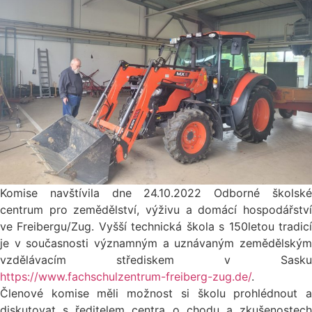
Komise navštívila dne 24.10.2022 Odborné školské
centrum pro zemědělství, výživu a domácí hospodářství
ve Freibergu/Zug. Vyšší technická škola s 150letou tradicí
je v současnosti významným a uznávaným zemědělským
vzdělávacím střediskem v Sasku
https://www.fachschulzentrum-freiberg-zug.de/
.
Členové komise měli možnost si školu prohlédnout a
diskutovat s ředitelem centra o chodu a zkušenostech