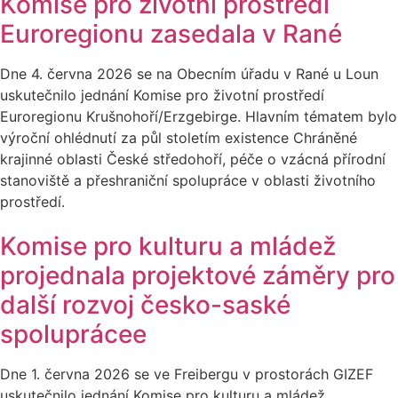
Komise pro životní prostředí
Euroregionu zasedala v Rané
Dne 4. června 2026 se na Obecním úřadu v Rané u Loun
uskutečnilo jednání Komise pro životní prostředí
Euroregionu Krušnohoří/Erzgebirge. Hlavním tématem bylo
výroční ohlédnutí za půl stoletím existence Chráněné
krajinné oblasti České středohoří, péče o vzácná přírodní
stanoviště a přeshraniční spolupráce v oblasti životního
prostředí.
Komise pro kulturu a mládež
projednala projektové záměry pro
další rozvoj česko-saské
spoluprácee
Dne 1. června 2026 se ve Freibergu v prostorách GIZEF
uskutečnilo jednání Komise pro kulturu a mládež