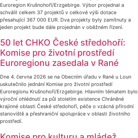
Euroregion Krušnohoří/Erzgebirge. Výbor projednal a
schválil celkem 37 projektů v celkové výši dotace
přesahující 367 000 EUR. Dva projekty byly zamítnuty a
jeden projekt bude dále projednán v oběžném řízení.
50 let CHKO České středohoří:
Komise pro životní prostředí
Euroregionu zasedala v Rané
Dne 4. června 2026 se na Obecním úřadu v Rané u Loun
uskutečnilo jednání Komise pro životní prostředí
Euroregionu Krušnohoří/Erzgebirge. Hlavním tématem bylo
výroční ohlédnutí za půl stoletím existence Chráněné
krajinné oblasti České středohoří, péče o vzácná přírodní
stanoviště a přeshraniční spolupráce v oblasti životního
prostředí.
Komise pro kulturu a mládež