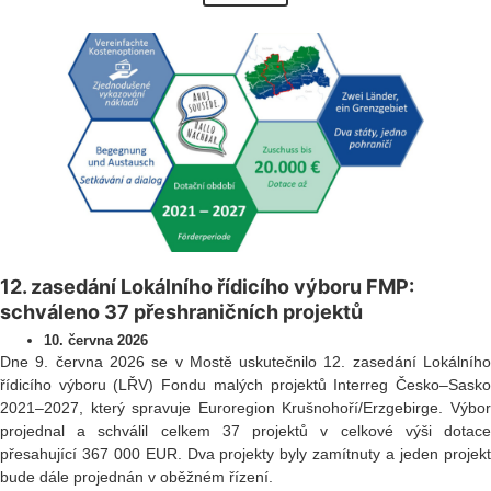
12. zasedání Lokálního řídicího výboru FMP:
schváleno 37 přeshraničních projektů
10. června 2026
Dne 9. června 2026 se v Mostě uskutečnilo 12. zasedání Lokálního
řídicího výboru (LŘV) Fondu malých projektů Interreg Česko–Sasko
2021–2027, který spravuje Euroregion Krušnohoří/Erzgebirge. Výbor
projednal a schválil celkem 37 projektů v celkové výši dotace
přesahující 367 000 EUR. Dva projekty byly zamítnuty a jeden projekt
bude dále projednán v oběžném řízení.