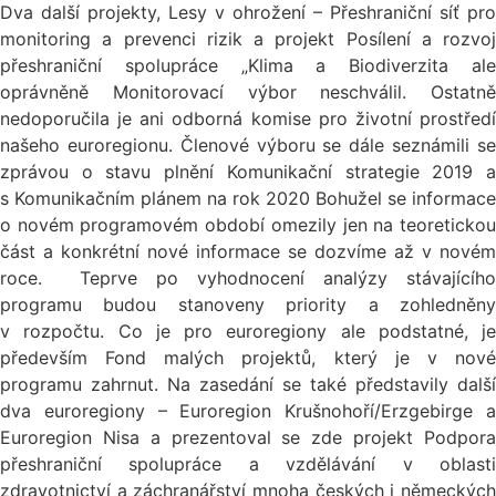
Dva další projekty, Lesy v ohrožení – Přeshraniční síť pro
monitoring a prevenci rizik a projekt Posílení a rozvoj
přeshraniční spolupráce „Klima a Biodiverzita ale
oprávněně Monitorovací výbor neschválil. Ostatně
nedoporučila je ani odborná komise pro životní prostředí
našeho euroregionu. Členové výboru se dále seznámili se
zprávou o stavu plnění Komunikační strategie 2019 a
s Komunikačním plánem na rok 2020 Bohužel se informace
o novém programovém období omezily jen na teoretickou
část a konkrétní nové informace se dozvíme až v novém
roce. Teprve po vyhodnocení analýzy stávajícího
programu budou stanoveny priority a zohledněny
v rozpočtu. Co je pro euroregiony ale podstatné, je
především Fond malých projektů, který je v nové
programu zahrnut. Na zasedání se také představily další
dva euroregiony – Euroregion Krušnohoří/Erzgebirge a
Euroregion Nisa a prezentoval se zde projekt Podpora
přeshraniční spolupráce a vzdělávání v oblasti
zdravotnictví a záchranářství mnoha českých i německých