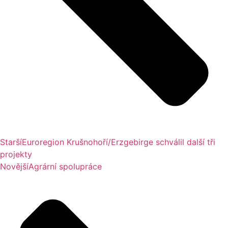
Starší
Euroregion Krušnohoří/Erzgebirge schválil další tři
projekty
Novější
Agrární spolupráce