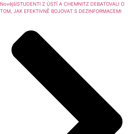
Novější
STUDENTI Z ÚSTÍ A CHEMNITZ DEBATOVALI O
TOM, JAK EFEKTIVNĚ BOJOVAT S DEZINFORMACEMI