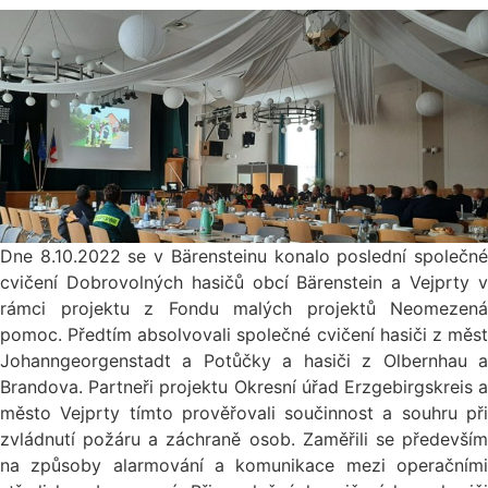
Dne 8.10.2022 se v Bärensteinu konalo poslední společné
cvičení Dobrovolných hasičů obcí Bärenstein a Vejprty v
rámci projektu z Fondu malých projektů Neomezená
pomoc. Předtím absolvovali společné cvičení hasiči z měst
Johanngeorgenstadt a Potůčky a hasiči z Olbernhau a
Brandova. Partneři projektu Okresní úřad Erzgebirgskreis a
město Vejprty tímto prověřovali součinnost a souhru při
zvládnutí požáru a záchraně osob. Zaměřili se především
na způsoby alarmování a komunikace mezi operačními