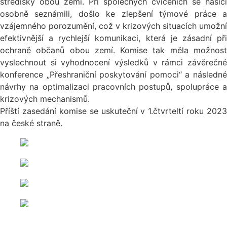
středisky obou zemí. Při společných cvičeních se hasiči
osobně seznámili, došlo ke zlepšení týmové práce a
vzájemného porozumění, což v krizových situacích umožní
efektivnější a rychlejší komunikaci, která je zásadní při
ochraně občanů obou zemí. Komise tak měla možnost
vyslechnout si vyhodnocení výsledků v rámci závěrečné
konference „Přeshraniční poskytování pomoci“ a následné
návrhy na optimalizaci pracovních postupů, spolupráce a
krizových mechanismů.
Příští zasedání komise se uskuteční v 1.čtvrteltí roku 2023
na české straně.