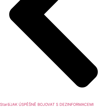
Starší
JAK ÚSPĚŠNĚ BOJOVAT S DEZINFORMACEMI