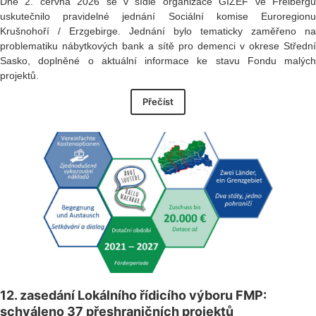
Dne 2. června 2026 se v sídle organizace GIZEF ve Freibergu
uskutečnilo pravidelné jednání Sociální komise Euroregionu
Krušnohoří / Erzgebirge. Jednání bylo tematicky zaměřeno na
problematiku nábytkových bank a sítě pro demenci v okrese Střední
Sasko, doplněné o aktuální informace ke stavu Fondu malých
projektů.
Přečíst
12. zasedání Lokálního řídicího výboru FMP:
schváleno 37 přeshraničních projektů