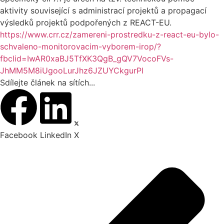
aktivity související s administrací projektů a propagací
výsledků projektů podpořených z REACT-EU.
https://www.crr.cz/zamereni-prostredku-z-react-eu-bylo-
schvaleno-monitorovacim-vyborem-irop/?
fbclid=IwAR0xaBJ5TfXK3QgB_gQV7VocoFVs-
JhMM5M8iUgooLurJhz6JZUYCkgurPI
Sdílejte článek na sítích...
Facebook
LinkedIn
X