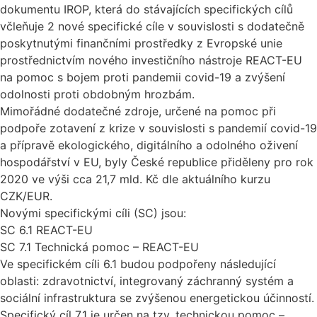
dokumentu IROP, která do stávajících specifických cílů
včleňuje 2 nové specifické cíle v souvislosti s dodatečně
poskytnutými finančními prostředky z Evropské unie
prostřednictvím nového investičního nástroje REACT-EU
na pomoc s bojem proti pandemii covid-19 a zvýšení
odolnosti proti obdobným hrozbám.
Mimořádné dodatečné zdroje, určené na pomoc při
podpoře zotavení z krize v souvislosti s pandemií covid-19
a přípravě ekologického, digitálního a odolného oživení
hospodářství v EU, byly České republice přiděleny pro rok
2020 ve výši cca 21,7 mld. Kč dle aktuálního kurzu
CZK/EUR.
Novými specifickými cíli (SC) jsou:
SC 6.1 REACT-EU
SC 7.1 Technická pomoc – REACT-EU
Ve specifickém cíli 6.1 budou podpořeny následující
oblasti: zdravotnictví, integrovaný záchranný systém a
sociální infrastruktura se zvýšenou energetickou účinností.
Specifický cíl 7.1 je určen na tzv. technickou pomoc –