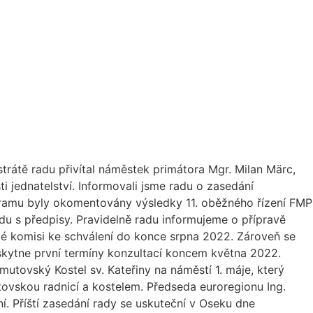
rátě radu přivítal náměstek primátora Mgr. Milan Märc,
 jednatelství. Informovali jsme radu o zasedání
gramu byly okomentovány výsledky 11. oběžného řízení FMP
du s předpisy. Pravidelně radu informujeme o přípravě
é komisi ke schválení do konce srpna 2022. Zároveň se
skytne první termíny konzultací koncem května 2022.
utovský Kostel sv. Kateřiny na náměstí 1. máje, který
tovskou radnicí a kostelem. Předseda euroregionu Ing.
. Příští zasedání rady se uskuteční v Oseku dne