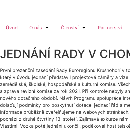
Úvod
O nás
Členství
Partnerství
JEDNÁNÍ RADY V CH
První prezenční zasedání Rady Euroregionu Krušnohoří v t
který v úvodu jednání představil projektové záměry a vize 
zemědělské, školské, hospodářské a kulturní komise. Všec
a zpráva revizní komise za rok 2021. Při kontrole nebyly 
nového dotačního období. Návrh Programu spolupráce Inte
dolaďují podmínky pro poskytnutí dotace, jednací řád a m
Informace průběžně zveřejňujeme na webových stránkách. Na
pochází z druhé čtvrtiny 13. století. Zajímavá exkurze n
Vlastimil Vozka poté jednání ukončil, poděkoval hostitels