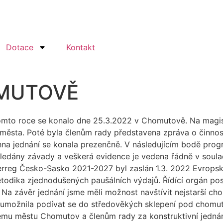
Dotace
Kontakt
OMUTOVĚ
omto roce se konalo dne 25.3.2022 v Chomutově. Na magist
města. Poté byla členům rady představena zpráva o činnosti
hna jednání se konala prezenčně. V následujícím bodě pro
shledány závady a veškerá evidence je vedena řádně v soula
rreg Česko-Sasko 2021-2027 byl zaslán 1.3. 2022 Evropsk
etodika zjednodušených paušálních výdajů. Řídící orgán po
 závěr jednání jsme měli možnost navštívit nejstarší chom
ám umožnila podívat se do středověkých sklepení pod chomu
kému městu Chomutov a členům rady za konstruktivní jednání