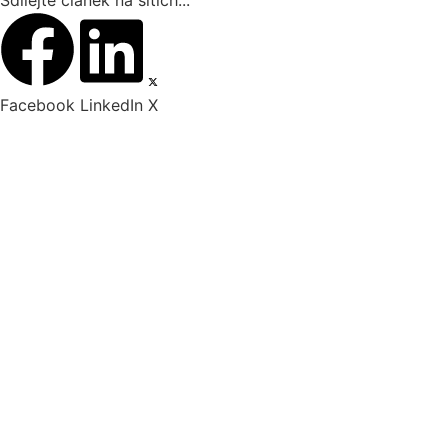
Sdílejte článek na sítích...
Facebook
LinkedIn
X