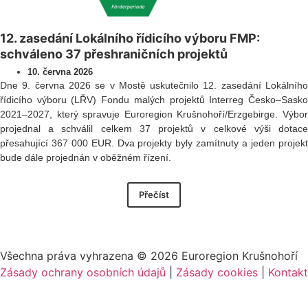
12. zasedání Lokálního řídicího výboru FMP:
schváleno 37 přeshraničních projektů
10. června 2026
Dne 9. června 2026 se v Mostě uskutečnilo 12. zasedání Lokálního
řídicího výboru (LŘV) Fondu malých projektů Interreg Česko–Sasko
2021–2027, který spravuje Euroregion Krušnohoří/Erzgebirge. Výbor
projednal a schválil celkem 37 projektů v celkové výši dotace
přesahující 367 000 EUR. Dva projekty byly zamítnuty a jeden projekt
bude dále projednán v oběžném řízení.
Přečíst
Všechna práva vyhrazena ©
2026
Euroregion Krušnohoří
Zásady ochrany osobních údajů
|
Zásady cookies​
|
Kontakt​