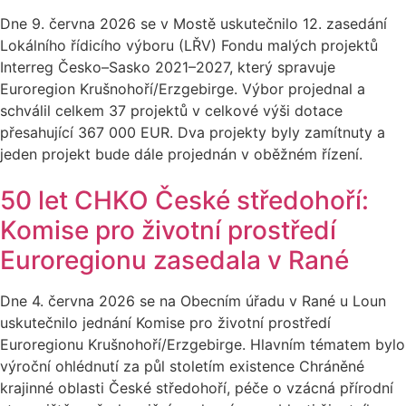
Dne 9. června 2026 se v Mostě uskutečnilo 12. zasedání
Lokálního řídicího výboru (LŘV) Fondu malých projektů
Interreg Česko–Sasko 2021–2027, který spravuje
Euroregion Krušnohoří/Erzgebirge. Výbor projednal a
schválil celkem 37 projektů v celkové výši dotace
přesahující 367 000 EUR. Dva projekty byly zamítnuty a
jeden projekt bude dále projednán v oběžném řízení.
50 let CHKO České středohoří:
Komise pro životní prostředí
Euroregionu zasedala v Rané
Dne 4. června 2026 se na Obecním úřadu v Rané u Loun
uskutečnilo jednání Komise pro životní prostředí
Euroregionu Krušnohoří/Erzgebirge. Hlavním tématem bylo
výroční ohlédnutí za půl stoletím existence Chráněné
krajinné oblasti České středohoří, péče o vzácná přírodní