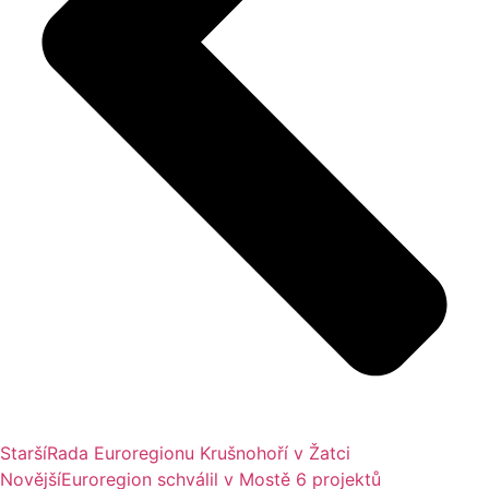
Starší
Rada Euroregionu Krušnohoří v Žatci
Novější
Euroregion schválil v Mostě 6 projektů