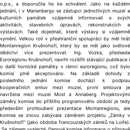
o.p.s., a doporučila ho ke schválení. Jako na každém
jednání, i v Marienbergu se zástupci jednotlivých muzeí a
kulturních památek vzájemně informovali o svých
aktivitách, stavebních úpravách, rekonstrukcích a
výstavách. Také dojednali, které výstavy si vzájemně
vymění. Velkou roli v přeshraniční spolupráci by měl hrát
Montanregion Krušnohoří, který by se měl jako světové
dědictví více prezentovat. Ing. Vozka, předseda
Euroregionu Krušnohoří, navrhl rozšířit stávající publikace i
o další hornické památky v rámci euroregionu, což bylo
komisí plně akceptováno. Na základě dohody z
posledního jednání komise dochází k podpisu
kooperačních smluv mezi muzei, první smlouva je
navržena mezi muzei Most a Annaberg. Projektovými
záměry komise do příštího programového období je tedy
především prohloubení prezentace Montanregionu, ale
komise se znovu zabývala záměrem projektu „Zámky v
Krušnohoří“ (jako obdoba francouzských zámků na Loiře).
Se zájmem vyslechli členové komise informace o přípravě