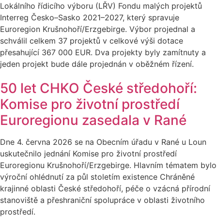
Lokálního řídicího výboru (LŘV) Fondu malých projektů
Interreg Česko–Sasko 2021–2027, který spravuje
Euroregion Krušnohoří/Erzgebirge. Výbor projednal a
schválil celkem 37 projektů v celkové výši dotace
přesahující 367 000 EUR. Dva projekty byly zamítnuty a
jeden projekt bude dále projednán v oběžném řízení.
50 let CHKO České středohoří:
Komise pro životní prostředí
Euroregionu zasedala v Rané
Dne 4. června 2026 se na Obecním úřadu v Rané u Loun
uskutečnilo jednání Komise pro životní prostředí
Euroregionu Krušnohoří/Erzgebirge. Hlavním tématem bylo
výroční ohlédnutí za půl stoletím existence Chráněné
krajinné oblasti České středohoří, péče o vzácná přírodní
stanoviště a přeshraniční spolupráce v oblasti životního
prostředí.