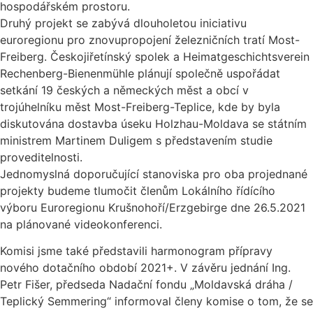
hospodářském prostoru.
Druhý projekt se zabývá dlouholetou iniciativu
euroregionu pro znovupropojení železničních tratí Most-
Freiberg. Českojiřetínský spolek a Heimatgeschichtsverein
Rechenberg-Bienenmühle plánují společně uspořádat
setkání 19 českých a německých měst a obcí v
trojúhelníku měst Most-Freiberg-Teplice, kde by byla
diskutována dostavba úseku Holzhau-Moldava se státním
ministrem Martinem Duligem s představením studie
proveditelnosti.
Jednomyslná doporučující stanoviska pro oba projednané
projekty budeme tlumočit členům Lokálního řídícího
výboru Euroregionu Krušnohoří/Erzgebirge dne 26.5.2021
na plánované videokonferenci.
Komisi jsme také představili harmonogram přípravy
nového dotačního období 2021+. V závěru jednání Ing.
Petr Fišer, předseda Nadační fondu „Moldavská dráha /
Teplický Semmering“ informoval členy komise o tom, že se