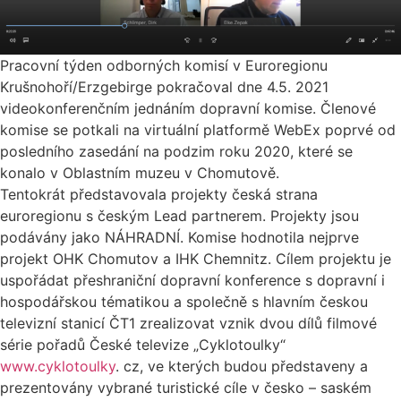
Pracovní týden odborných komisí v Euroregionu
Krušnohoří/Erzgebirge pokračoval dne 4.5. 2021
videokonferenčním jednáním dopravní komise. Členové
komise se potkali na virtuální platformě WebEx poprvé od
posledního zasedání na podzim roku 2020, které se
konalo v Oblastním muzeu v Chomutově.
Tentokrát představovala projekty česká strana
euroregionu s českým Lead partnerem. Projekty jsou
podávány jako NÁHRADNÍ. Komise hodnotila nejprve
projekt OHK Chomutov a IHK Chemnitz. Cílem projektu je
uspořádat přeshraniční dopravní konference s dopravní i
hospodářskou tématikou a společně s hlavním českou
televizní stanicí ČT1 zrealizovat vznik dvou dílů filmové
série pořadů České televize „Cyklotoulky“
www.cyklotoulky
. cz, ve kterých budou představeny a
prezentovány vybrané turistické cíle v česko – saském